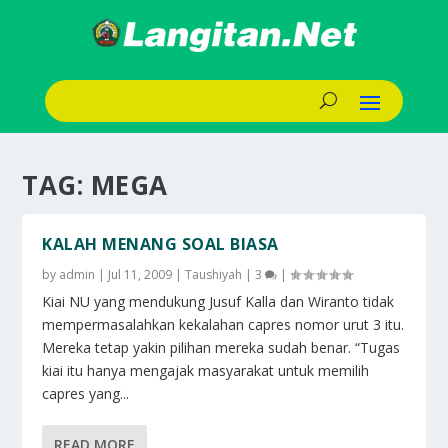
TAG:
MEGA
KALAH MENANG SOAL BIASA
by
admin
|
Jul 11, 2009
|
Taushiyah
|
3
|
Kiai NU yang mendukung Jusuf Kalla dan Wiranto tidak
mempermasalahkan kekalahan capres nomor urut 3 itu.
Mereka tetap yakin pilihan mereka sudah benar. “Tugas
kiai itu hanya mengajak masyarakat untuk memilih
capres yang...
READ MORE