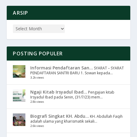
ARSIP
POSTING POPULER
Informasi Pendaftaran San...
SYARAT – SYARAT
PENDAFTARAN SANTRI BARU 1. Sowan kepada...
3.2k views
Ngaji Kitab Irsyadul Ibad...
Pengajian kitab
Irsyadul Ibad pada Senin, (31/7/23) mem...
2.8k views
Biografi Singkat KH. Abdu...
KH. Abdullah Faqih
adalah ulama yang kharismatik sekali...
2.6k views