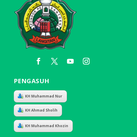
PENGASUH
KH Muhammad Nur
KH Ahmad Sholih
KH Muhammad Khozin