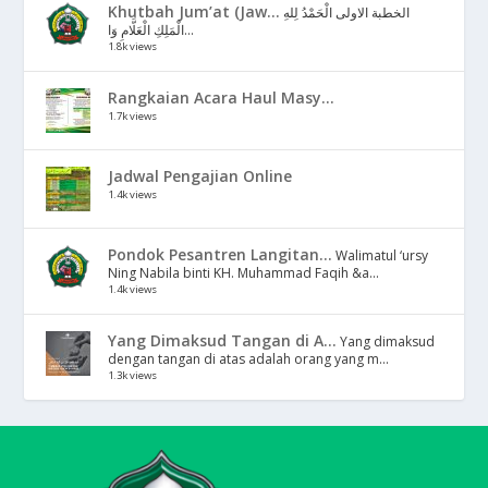
Khutbah Jum’at (Jaw...
الخطبة الاولى الْحَمْدُ لِلهِ
الْمَلِكِ الْعَلَّامِ وَا...
1.8k views
Rangkaian Acara Haul Masy...
1.7k views
Jadwal Pengajian Online
1.4k views
Pondok Pesantren Langitan...
Walimatul ‘ursy
Ning Nabila binti KH. Muhammad Faqih &a...
1.4k views
Yang Dimaksud Tangan di A...
Yang dimaksud
dengan tangan di atas adalah orang yang m...
1.3k views