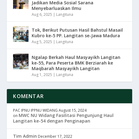
Jadikan Media Sosial Sarana
Menyebarluaskan Ilmu
Aug 6, 2025
|
Langituna
Tok, Berikut Putusan Hasil Bahstul Masail
Kubro ke-5 PP. Langitan se-Jawa Madura
Aug 5, 2025
|
Langituna
Ngalap Berkah Haul Masyayikh Langitan
ke-55, Para Peserta BMK Berziarah ke
Maqbarah Masyayikh Langitan
Aug 1, 2025
|
Langituna
KOMENTAR
PAC IPNU IPPNU WIDANG
August 15, 2024
MWC NU Widang Fasilitasi Pengunjung Haul
on
Langitan ke-54 dengan Penginapan
Tim Admin
December 17, 2022