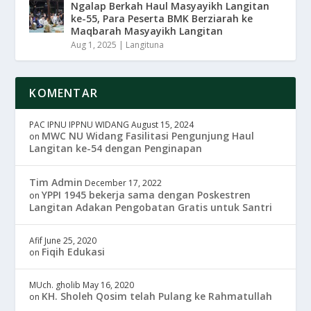
Ngalap Berkah Haul Masyayikh Langitan
ke-55, Para Peserta BMK Berziarah ke
Maqbarah Masyayikh Langitan
Aug 1, 2025
|
Langituna
KOMENTAR
PAC IPNU IPPNU WIDANG
August 15, 2024
MWC NU Widang Fasilitasi Pengunjung Haul
on
Langitan ke-54 dengan Penginapan
Tim Admin
December 17, 2022
YPPI 1945 bekerja sama dengan Poskestren
on
Langitan Adakan Pengobatan Gratis untuk Santri
Afif
June 25, 2020
Fiqih Edukasi
on
MUch. gholib
May 16, 2020
KH. Sholeh Qosim telah Pulang ke Rahmatullah
on