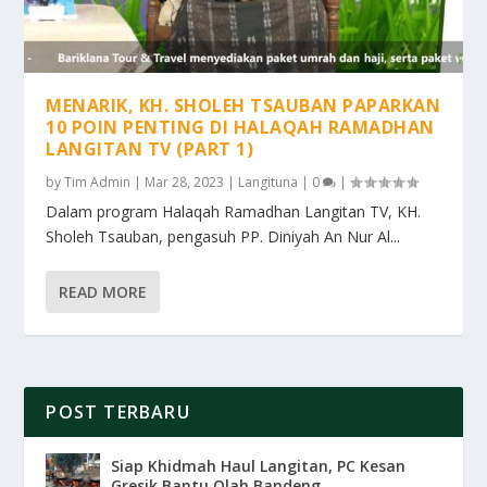
MENARIK, KH. SHOLEH TSAUBAN PAPARKAN
10 POIN PENTING DI HALAQAH RAMADHAN
LANGITAN TV (PART 1)
by
Tim Admin
|
Mar 28, 2023
|
Langituna
|
0
|
Dalam program Halaqah Ramadhan Langitan TV, KH.
Sholeh Tsauban, pengasuh PP. Diniyah An Nur Al...
READ MORE
POST TERBARU
Siap Khidmah Haul Langitan, PC Kesan
Gresik Bantu Olah Bandeng