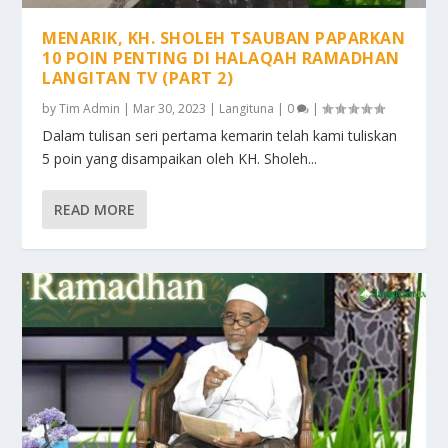
MENARIK, KH. SHOLEH TSAUBAN PAPARKAN
10 POIN PENTING DI HALAQAH RAMADHAN
LANGITAN TV (PART 2)
by
Tim Admin
|
Mar 30, 2023
|
Langituna
|
0
|
Dalam tulisan seri pertama kemarin telah kami tuliskan
5 poin yang disampaikan oleh KH. Sholeh...
READ MORE