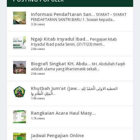
Informasi Pendaftaran San...
SYARAT – SYARAT
PENDAFTARAN SANTRI BARU 1. Sowan kepada...
3.2k views
Ngaji Kitab Irsyadul Ibad...
Pengajian kitab
Irsyadul Ibad pada Senin, (31/7/23) mem...
2.8k views
Biografi Singkat KH. Abdu...
KH. Abdullah Faqih
adalah ulama yang kharismatik sekali...
2.6k views
Khutbah Jum’at (Jaw...
الخطبة الاولى الْحَمْدُ لِلهِ
الْمَلِكِ الْعَلَّامِ وَا...
1.9k views
Rangkaian Acara Haul Masy...
1.7k views
Jadwal Pengajian Online