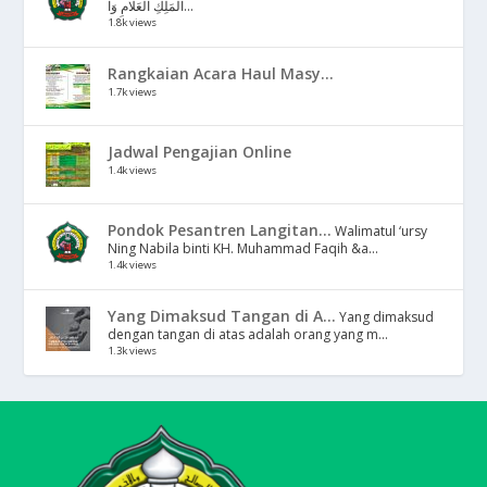
الْمَلِكِ الْعَلَّامِ وَا...
1.8k views
Rangkaian Acara Haul Masy...
1.7k views
Jadwal Pengajian Online
1.4k views
Pondok Pesantren Langitan...
Walimatul ‘ursy
Ning Nabila binti KH. Muhammad Faqih &a...
1.4k views
Yang Dimaksud Tangan di A...
Yang dimaksud
dengan tangan di atas adalah orang yang m...
1.3k views