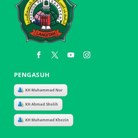
PENGASUH
KH Muhammad Nur
KH Ahmad Sholih
KH Muhammad Khozin