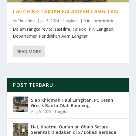
LAUCHING LAJNAH FALAKIYAH LANGITAN
by
Tim Admin
|
Jun 5, 2024
|
Langituna
|
0
|
Dalam rangka revitalisasi ilmu Falak di PP. Langitan,
Departemen Pendidikan Aam Langitan...
READ MORE
POST TERBARU
Siap Khidmah Haul Langitan, PC Kesan
Gresik Bantu Olah Bandeng
Aug 6, 2025
|
Langituna
H-1, Khatmil Qur’an bil Ghaib Secara
Serentak Diadakan di 27 Lokasi Berbeda