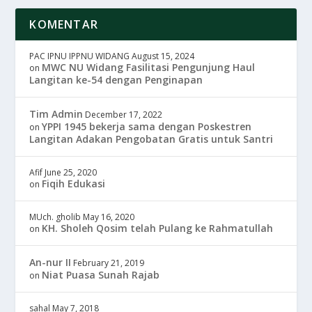
KOMENTAR
PAC IPNU IPPNU WIDANG
August 15, 2024
MWC NU Widang Fasilitasi Pengunjung Haul
on
Langitan ke-54 dengan Penginapan
Tim Admin
December 17, 2022
YPPI 1945 bekerja sama dengan Poskestren
on
Langitan Adakan Pengobatan Gratis untuk Santri
Afif
June 25, 2020
Fiqih Edukasi
on
MUch. gholib
May 16, 2020
KH. Sholeh Qosim telah Pulang ke Rahmatullah
on
An-nur II
February 21, 2019
Niat Puasa Sunah Rajab
on
sahal
May 7, 2018