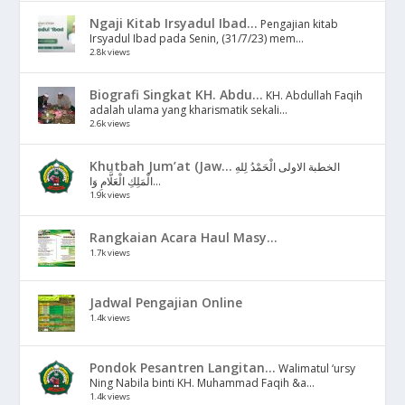
Ngaji Kitab Irsyadul Ibad...
Pengajian kitab
Irsyadul Ibad pada Senin, (31/7/23) mem...
2.8k views
Biografi Singkat KH. Abdu...
KH. Abdullah Faqih
adalah ulama yang kharismatik sekali...
2.6k views
Khutbah Jum’at (Jaw...
الخطبة الاولى الْحَمْدُ لِلهِ
الْمَلِكِ الْعَلَّامِ وَا...
1.9k views
Rangkaian Acara Haul Masy...
1.7k views
Jadwal Pengajian Online
1.4k views
Pondok Pesantren Langitan...
Walimatul ‘ursy
Ning Nabila binti KH. Muhammad Faqih &a...
1.4k views