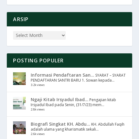
ARSIP
POSTING POPULER
Informasi Pendaftaran San...
SYARAT – SYARAT
PENDAFTARAN SANTRI BARU 1. Sowan kepada...
3.2k views
Ngaji Kitab Irsyadul Ibad...
Pengajian kitab
Irsyadul Ibad pada Senin, (31/7/23) mem...
2.8k views
Biografi Singkat KH. Abdu...
KH. Abdullah Faqih
adalah ulama yang kharismatik sekali...
2.6k views