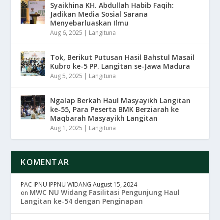
Syaikhina KH. Abdullah Habib Faqih:
Jadikan Media Sosial Sarana
Menyebarluaskan Ilmu
Aug 6, 2025
|
Langituna
Tok, Berikut Putusan Hasil Bahstul Masail
Kubro ke-5 PP. Langitan se-Jawa Madura
Aug 5, 2025
|
Langituna
Ngalap Berkah Haul Masyayikh Langitan
ke-55, Para Peserta BMK Berziarah ke
Maqbarah Masyayikh Langitan
Aug 1, 2025
|
Langituna
KOMENTAR
PAC IPNU IPPNU WIDANG
August 15, 2024
MWC NU Widang Fasilitasi Pengunjung Haul
on
Langitan ke-54 dengan Penginapan