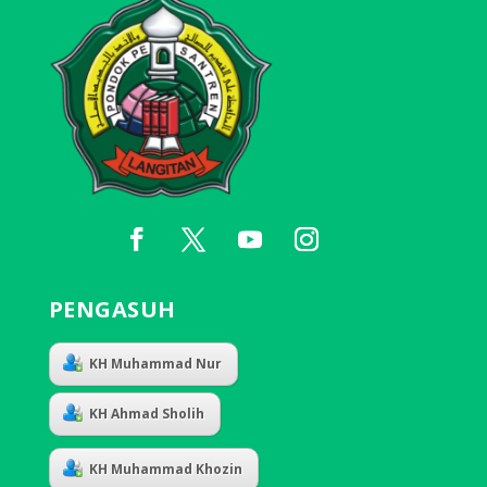
PENGASUH
KH Muhammad Nur
KH Ahmad Sholih
KH Muhammad Khozin