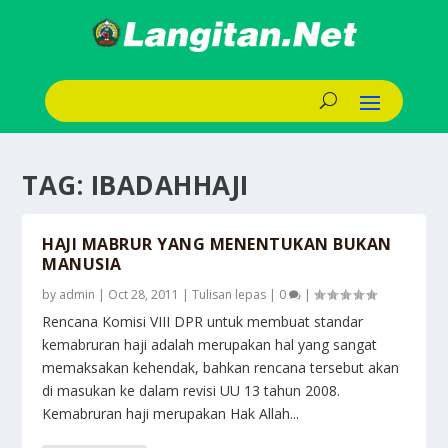
TAG:
IBADAHHAJI
HAJI MABRUR YANG MENENTUKAN BUKAN
MANUSIA
by
admin
|
Oct 28, 2011
|
Tulisan lepas
|
0
|
Rencana Komisi VIII DPR untuk membuat standar
kemabruran haji adalah merupakan hal yang sangat
memaksakan kehendak, bahkan rencana tersebut akan
di masukan ke dalam revisi UU 13 tahun 2008.
Kemabruran haji merupakan Hak Allah...