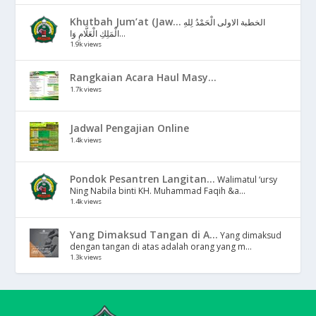
Khutbah Jum’at (Jaw...
الخطبة الاولى الْحَمْدُ لِلهِ
الْمَلِكِ الْعَلَّامِ وَا...
1.9k views
Rangkaian Acara Haul Masy...
1.7k views
Jadwal Pengajian Online
1.4k views
Pondok Pesantren Langitan...
Walimatul ‘ursy
Ning Nabila binti KH. Muhammad Faqih &a...
1.4k views
Yang Dimaksud Tangan di A...
Yang dimaksud
dengan tangan di atas adalah orang yang m...
1.3k views