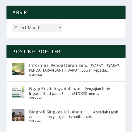
ARSIP
POSTING POPULER
Informasi Pendaftaran San...
SYARAT – SYARAT
PENDAFTARAN SANTRI BARU 1. Sowan kepada...
3.2k views
Ngaji Kitab Irsyadul Ibad...
Pengajian kitab
Irsyadul Ibad pada Senin, (31/7/23) mem...
2.8k views
Biografi Singkat KH. Abdu...
KH. Abdullah Faqih
adalah ulama yang kharismatik sekali...
2.6k views