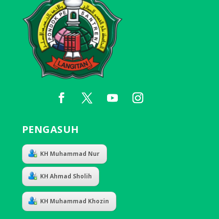
PENGASUH
KH Muhammad Nur
KH Ahmad Sholih
KH Muhammad Khozin