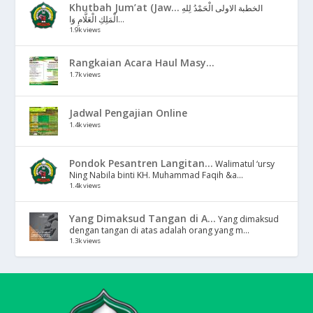
Khutbah Jum’at (Jaw...
الخطبة الاولى الْحَمْدُ لِلهِ
الْمَلِكِ الْعَلَّامِ وَا...
1.9k views
Rangkaian Acara Haul Masy...
1.7k views
Jadwal Pengajian Online
1.4k views
Pondok Pesantren Langitan...
Walimatul ‘ursy
Ning Nabila binti KH. Muhammad Faqih &a...
1.4k views
Yang Dimaksud Tangan di A...
Yang dimaksud
dengan tangan di atas adalah orang yang m...
1.3k views