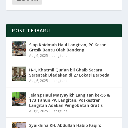
POST TERBARU
Siap Khidmah Haul Langitan, PC Kesan
Gresik Bantu Olah Bandeng
Aug 6, 2025
|
Langituna
H-1, Khatmil Qur’an bil Ghaib Secara
Serentak Diadakan di 27 Lokasi Berbeda
Aug 6, 2025
|
Langituna
Jelang Haul Masyayikh Langitan ke-55 &
173 Tahun PP. Langitan, Poskestren
Langitan Adakan Pengobatan Gratis
Aug 6, 2025
|
Langituna
Syaikhina KH. Abdullah Habib Faqih: