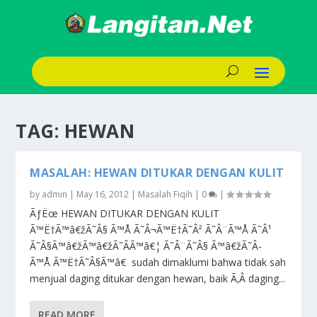
TAG:
HEWAN
MASALAH: HEWAN DITUKAR DENGAN KULIT
by
admin
|
May 16, 2012
|
Masalah Fiqih
|
0
|
ÃƒËœ HEWAN DITUKAR DENGAN KULIT
Ã™Ë†Ã™â€žÃ˜Â§ Ã™Å Ã˜Â¬Ã™Ë†Ã˜Â² Ã˜Â¨Ã™Å Ã˜Â¹
Ã˜Â§Ã™â€žÃ™â€žÃ˜Â­Ã™â€¦ Ã˜Â¨Ã˜Â§ Ã™â€žÃ˜Â­
Ã™Å Ã™Ë†Ã˜Â§Ã™â€ sudah dimaklumi bahwa tidak sah
menjual daging ditukar dengan hewan, baik Ã‚Â daging...
READ MORE