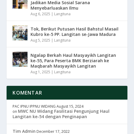
Jadikan Media Sosial Sarana
Menyebarluaskan Ilmu
Aug 6, 2025
|
Langituna
Tok, Berikut Putusan Hasil Bahstul Masail
Kubro ke-5 PP. Langitan se-Jawa Madura
Aug 5, 2025
|
Langituna
Ngalap Berkah Haul Masyayikh Langitan
ke-55, Para Peserta BMK Berziarah ke
Maqbarah Masyayikh Langitan
Aug 1, 2025
|
Langituna
KOMENTAR
PAC IPNU IPPNU WIDANG
August 15, 2024
MWC NU Widang Fasilitasi Pengunjung Haul
on
Langitan ke-54 dengan Penginapan
Tim Admin
December 17, 2022