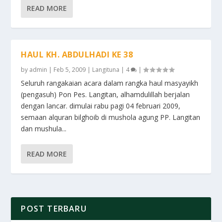
READ MORE
HAUL KH. ABDULHADI KE 38
by
admin
|
Feb 5, 2009
|
Langituna
|
4
|
Seluruh rangakaian acara dalam rangka haul masyayikh
(pengasuh) Pon Pes. Langitan, alhamdulillah berjalan
dengan lancar. dimulai rabu pagi 04 februari 2009,
semaan alquran bilghoib di mushola agung PP. Langitan
dan mushula...
READ MORE
POST TERBARU