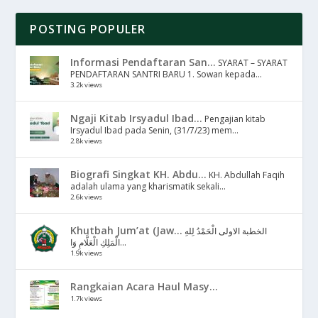
POSTING POPULER
Informasi Pendaftaran San...
SYARAT – SYARAT
PENDAFTARAN SANTRI BARU 1. Sowan kepada...
3.2k views
Ngaji Kitab Irsyadul Ibad...
Pengajian kitab
Irsyadul Ibad pada Senin, (31/7/23) mem...
2.8k views
Biografi Singkat KH. Abdu...
KH. Abdullah Faqih
adalah ulama yang kharismatik sekali...
2.6k views
Khutbah Jum’at (Jaw...
الخطبة الاولى الْحَمْدُ لِلهِ
الْمَلِكِ الْعَلَّامِ وَا...
1.9k views
Rangkaian Acara Haul Masy...
1.7k views