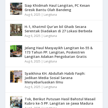
Siap Khidmah Haul Langitan, PC Kesan
Gresik Bantu Olah Bandeng
Aug 6, 2025
|
Langituna
H-1, Khatmil Qur’an bil Ghaib Secara
Serentak Diadakan di 27 Lokasi Berbeda
Aug 6, 2025
|
Langituna
Jelang Haul Masyayikh Langitan ke-55 &
173 Tahun PP. Langitan, Poskestren
Langitan Adakan Pengobatan Gratis
Aug 6, 2025
|
Langituna
Syaikhina KH. Abdullah Habib Faqih:
Jadikan Media Sosial Sarana
Menyebarluaskan Ilmu
Aug 6, 2025
|
Langituna
Tok, Berikut Putusan Hasil Bahstul Masail
Kubro ke-5 PP. Langitan se-Jawa Madura