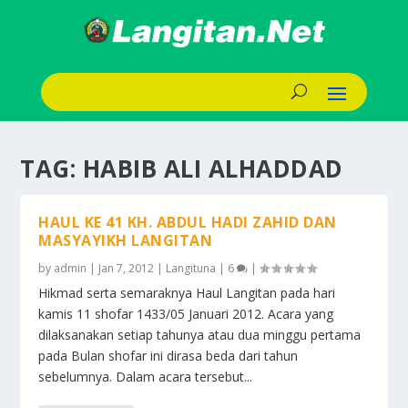
TAG:
HABIB ALI ALHADDAD
HAUL KE 41 KH. ABDUL HADI ZAHID DAN
MASYAYIKH LANGITAN
by
admin
|
Jan 7, 2012
|
Langituna
|
6
|
Hikmad serta semaraknya Haul Langitan pada hari
kamis 11 shofar 1433/05 Januari 2012. Acara yang
dilaksanakan setiap tahunya atau dua minggu pertama
pada Bulan shofar ini dirasa beda dari tahun
sebelumnya. Dalam acara tersebut...