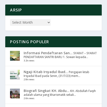
ARSIP
POSTING POPULER
Informasi Pendaftaran San...
SYARAT – SYARAT
PENDAFTARAN SANTRI BARU 1. Sowan kepada...
3.2k views
Ngaji Kitab Irsyadul Ibad...
Pengajian kitab
Irsyadul Ibad pada Senin, (31/7/23) mem...
2.8k views
Biografi Singkat KH. Abdu...
KH. Abdullah Faqih
adalah ulama yang kharismatik sekali...
2.6k views