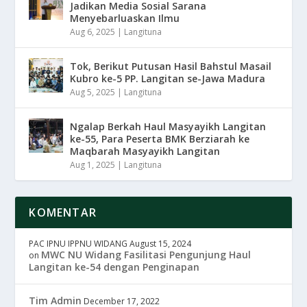
Jadikan Media Sosial Sarana
Menyebarluaskan Ilmu
Aug 6, 2025
|
Langituna
Tok, Berikut Putusan Hasil Bahstul Masail
Kubro ke-5 PP. Langitan se-Jawa Madura
Aug 5, 2025
|
Langituna
Ngalap Berkah Haul Masyayikh Langitan
ke-55, Para Peserta BMK Berziarah ke
Maqbarah Masyayikh Langitan
Aug 1, 2025
|
Langituna
KOMENTAR
PAC IPNU IPPNU WIDANG
August 15, 2024
MWC NU Widang Fasilitasi Pengunjung Haul
on
Langitan ke-54 dengan Penginapan
Tim Admin
December 17, 2022