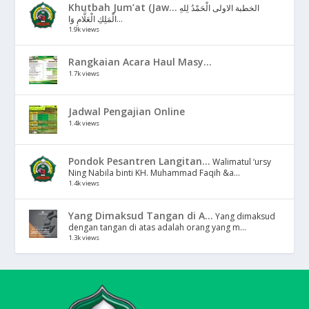
Khutbah Jum’at (Jaw...
الخطبة الاولى الْحَمْدُ لِلهِ
الْمَلِكِ الْعَلَّامِ وَا...
1.9k views
Rangkaian Acara Haul Masy...
1.7k views
Jadwal Pengajian Online
1.4k views
Pondok Pesantren Langitan...
Walimatul ‘ursy
Ning Nabila binti KH. Muhammad Faqih &a...
1.4k views
Yang Dimaksud Tangan di A...
Yang dimaksud
dengan tangan di atas adalah orang yang m...
1.3k views