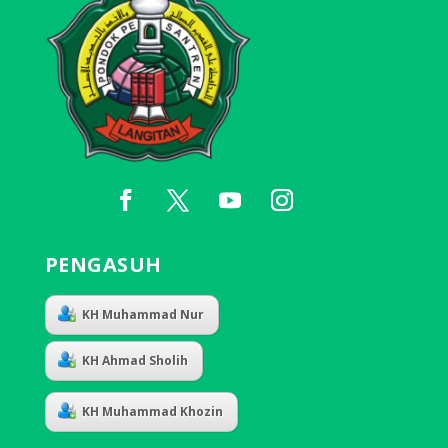
PENGASUH
KH Muhammad Nur
KH Ahmad Sholih
KH Muhammad Khozin