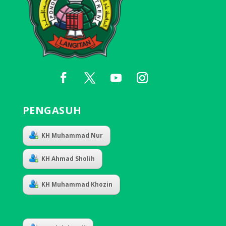
PENGASUH
KH Muhammad Nur
KH Ahmad Sholih
KH Muhammad Khozin