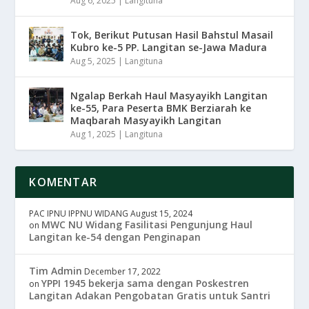
Aug 6, 2025
|
Langituna
Tok, Berikut Putusan Hasil Bahstul Masail
Kubro ke-5 PP. Langitan se-Jawa Madura
Aug 5, 2025
|
Langituna
Ngalap Berkah Haul Masyayikh Langitan
ke-55, Para Peserta BMK Berziarah ke
Maqbarah Masyayikh Langitan
Aug 1, 2025
|
Langituna
KOMENTAR
PAC IPNU IPPNU WIDANG
August 15, 2024
MWC NU Widang Fasilitasi Pengunjung Haul
on
Langitan ke-54 dengan Penginapan
Tim Admin
December 17, 2022
YPPI 1945 bekerja sama dengan Poskestren
on
Langitan Adakan Pengobatan Gratis untuk Santri