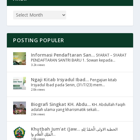
POSTING POPULER
Informasi Pendaftaran San...
SYARAT – SYARAT
PENDAFTARAN SANTRI BARU 1. Sowan kepada...
3.2k views
Ngaji Kitab Irsyadul Ibad...
Pengajian kitab
Irsyadul Ibad pada Senin, (31/7/23) mem...
2.8k views
Biografi Singkat KH. Abdu...
KH. Abdullah Faqih
adalah ulama yang kharismatik sekali...
2.6k views
Khutbah Jum’at (Jaw...
الخطبة الاولى الْحَمْدُ لِلهِ
الْمَلِكِ الْعَلَّامِ وَا...
1.9k views