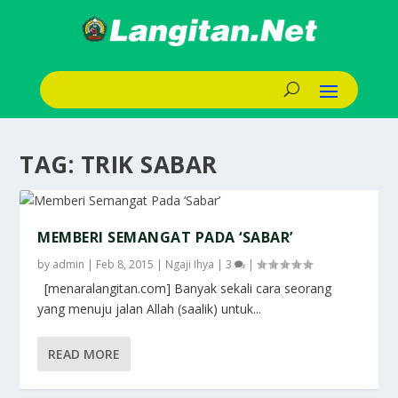
TAG:
TRIK SABAR
MEMBERI SEMANGAT PADA ‘SABAR’
by
admin
|
Feb 8, 2015
|
Ngaji Ihya
|
3
|
[menaralangitan.com] Banyak sekali cara seorang
yang menuju jalan Allah (saalik) untuk...
READ MORE