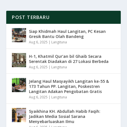
POST TERBARU
Siap Khidmah Haul Langitan, PC Kesan
Gresik Bantu Olah Bandeng
Aug 6, 2025
|
Langituna
H-1, Khatmil Qur’an bil Ghaib Secara
Serentak Diadakan di 27 Lokasi Berbeda
Aug 6, 2025
|
Langituna
Jelang Haul Masyayikh Langitan ke-55 &
173 Tahun PP. Langitan, Poskestren
Langitan Adakan Pengobatan Gratis
Aug 6, 2025
|
Langituna
Syaikhina KH. Abdullah Habib Faqih:
Jadikan Media Sosial Sarana
Menyebarluaskan Ilmu