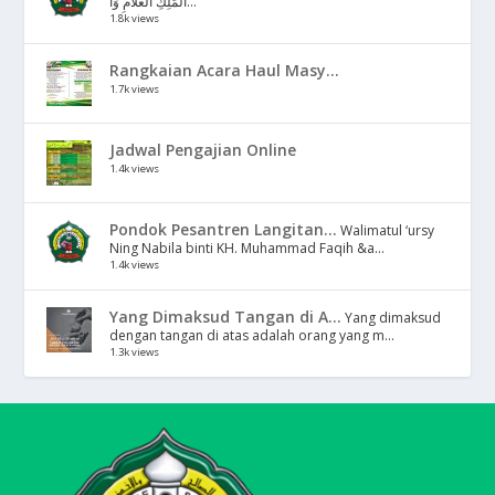
الْمَلِكِ الْعَلَّامِ وَا...
1.8k views
Rangkaian Acara Haul Masy...
1.7k views
Jadwal Pengajian Online
1.4k views
Pondok Pesantren Langitan...
Walimatul ‘ursy
Ning Nabila binti KH. Muhammad Faqih &a...
1.4k views
Yang Dimaksud Tangan di A...
Yang dimaksud
dengan tangan di atas adalah orang yang m...
1.3k views