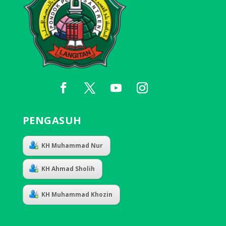
PENGASUH
KH Muhammad Nur
KH Ahmad Sholih
KH Muhammad Khozin