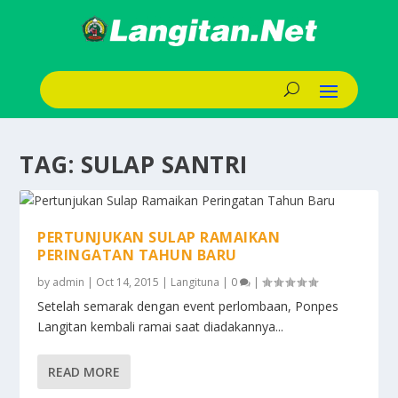
TAG:
SULAP SANTRI
PERTUNJUKAN SULAP RAMAIKAN
PERINGATAN TAHUN BARU
by
admin
|
Oct 14, 2015
|
Langituna
|
0
|
Setelah semarak dengan event perlombaan, Ponpes
Langitan kembali ramai saat diadakannya...
READ MORE