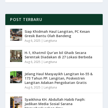
POST TERBARU
Siap Khidmah Haul Langitan, PC Kesan
Gresik Bantu Olah Bandeng
Aug 6, 2025
|
Langituna
H-1, Khatmil Qur’an bil Ghaib Secara
Serentak Diadakan di 27 Lokasi Berbeda
Aug 6, 2025
|
Langituna
Jelang Haul Masyayikh Langitan ke-55 &
173 Tahun PP. Langitan, Poskestren
Langitan Adakan Pengobatan Gratis
Aug 6, 2025
|
Langituna
Syaikhina KH. Abdullah Habib Faqih:
Jadikan Media Sosial Sarana