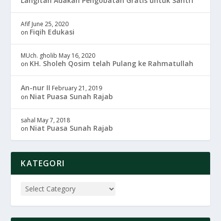
Langitan Adakan Pengobatan Gratis untuk Santri
Afif
June 25, 2020
Fiqih Edukasi
on
MUch. gholib
May 16, 2020
KH. Sholeh Qosim telah Pulang ke Rahmatullah
on
An-nur II
February 21, 2019
Niat Puasa Sunah Rajab
on
sahal
May 7, 2018
Niat Puasa Sunah Rajab
on
KATEGORI