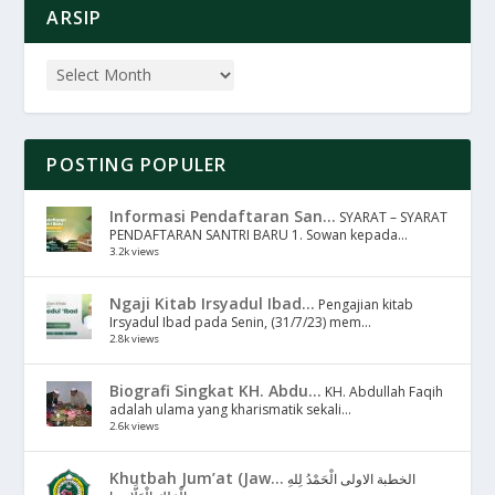
ARSIP
POSTING POPULER
Informasi Pendaftaran San...
SYARAT – SYARAT
PENDAFTARAN SANTRI BARU 1. Sowan kepada...
3.2k views
Ngaji Kitab Irsyadul Ibad...
Pengajian kitab
Irsyadul Ibad pada Senin, (31/7/23) mem...
2.8k views
Biografi Singkat KH. Abdu...
KH. Abdullah Faqih
adalah ulama yang kharismatik sekali...
2.6k views
Khutbah Jum’at (Jaw...
الخطبة الاولى الْحَمْدُ لِلهِ