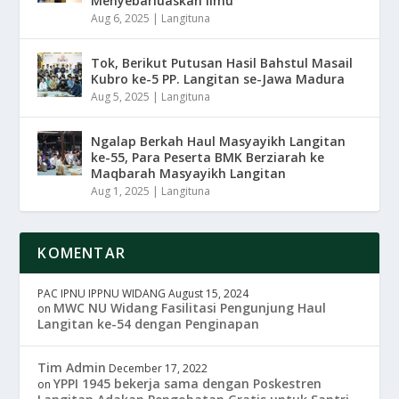
Menyebarluaskan Ilmu
Aug 6, 2025
|
Langituna
Tok, Berikut Putusan Hasil Bahstul Masail
Kubro ke-5 PP. Langitan se-Jawa Madura
Aug 5, 2025
|
Langituna
Ngalap Berkah Haul Masyayikh Langitan
ke-55, Para Peserta BMK Berziarah ke
Maqbarah Masyayikh Langitan
Aug 1, 2025
|
Langituna
KOMENTAR
PAC IPNU IPPNU WIDANG
August 15, 2024
MWC NU Widang Fasilitasi Pengunjung Haul
on
Langitan ke-54 dengan Penginapan
Tim Admin
December 17, 2022
YPPI 1945 bekerja sama dengan Poskestren
on