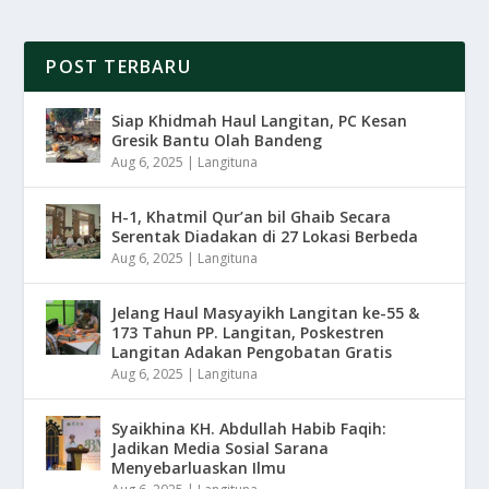
POST TERBARU
Siap Khidmah Haul Langitan, PC Kesan
Gresik Bantu Olah Bandeng
Aug 6, 2025
|
Langituna
H-1, Khatmil Qur’an bil Ghaib Secara
Serentak Diadakan di 27 Lokasi Berbeda
Aug 6, 2025
|
Langituna
Jelang Haul Masyayikh Langitan ke-55 &
173 Tahun PP. Langitan, Poskestren
Langitan Adakan Pengobatan Gratis
Aug 6, 2025
|
Langituna
Syaikhina KH. Abdullah Habib Faqih:
Jadikan Media Sosial Sarana
Menyebarluaskan Ilmu