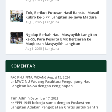
Aug 6, 2025
|
Langituna
Tok, Berikut Putusan Hasil Bahstul Masail
Kubro ke-5 PP. Langitan se-Jawa Madura
Aug 5, 2025
|
Langituna
Ngalap Berkah Haul Masyayikh Langitan
ke-55, Para Peserta BMK Berziarah ke
Maqbarah Masyayikh Langitan
Aug 1, 2025
|
Langituna
KOMENTAR
PAC IPNU IPPNU WIDANG
August 15, 2024
MWC NU Widang Fasilitasi Pengunjung Haul
on
Langitan ke-54 dengan Penginapan
Tim Admin
December 17, 2022
YPPI 1945 bekerja sama dengan Poskestren
on
Langitan Adakan Pengobatan Gratis untuk Santri