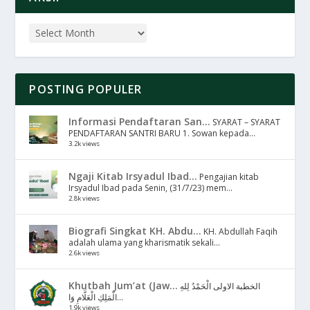
POSTING POPULER
Informasi Pendaftaran San...
SYARAT – SYARAT
PENDAFTARAN SANTRI BARU 1. Sowan kepada...
3.2k views
Ngaji Kitab Irsyadul Ibad...
Pengajian kitab
Irsyadul Ibad pada Senin, (31/7/23) mem...
2.8k views
Biografi Singkat KH. Abdu...
KH. Abdullah Faqih
adalah ulama yang kharismatik sekali...
2.6k views
Khutbah Jum’at (Jaw...
الخطبة الاولى الْحَمْدُ لِلهِ
الْمَلِكِ الْعَلَّامِ وَا...
1.9k views