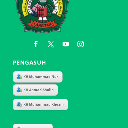
PENGASUH
KH Muhammad Nur
KH Ahmad Sholih
KH Muhammad Khozin