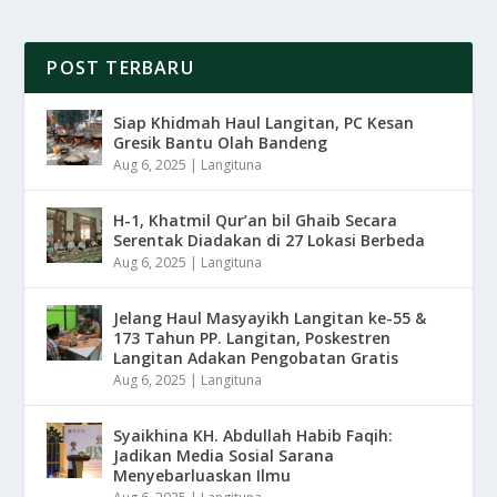
POST TERBARU
Siap Khidmah Haul Langitan, PC Kesan
Gresik Bantu Olah Bandeng
Aug 6, 2025
|
Langituna
H-1, Khatmil Qur’an bil Ghaib Secara
Serentak Diadakan di 27 Lokasi Berbeda
Aug 6, 2025
|
Langituna
Jelang Haul Masyayikh Langitan ke-55 &
173 Tahun PP. Langitan, Poskestren
Langitan Adakan Pengobatan Gratis
Aug 6, 2025
|
Langituna
Syaikhina KH. Abdullah Habib Faqih:
Jadikan Media Sosial Sarana
Menyebarluaskan Ilmu