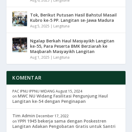
Aug 6, 2025
|
Langituna
Tok, Berikut Putusan Hasil Bahstul Masail
Kubro ke-5 PP. Langitan se-Jawa Madura
Aug 5, 2025
|
Langituna
Ngalap Berkah Haul Masyayikh Langitan
ke-55, Para Peserta BMK Berziarah ke
Maqbarah Masyayikh Langitan
Aug 1, 2025
|
Langituna
KOMENTAR
PAC IPNU IPPNU WIDANG
August 15, 2024
MWC NU Widang Fasilitasi Pengunjung Haul
on
Langitan ke-54 dengan Penginapan
Tim Admin
December 17, 2022
YPPI 1945 bekerja sama dengan Poskestren
on
Langitan Adakan Pengobatan Gratis untuk Santri