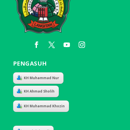
PENGASUH
KH Muhammad Nur
KH Ahmad Sholih
KH Muhammad Khozin