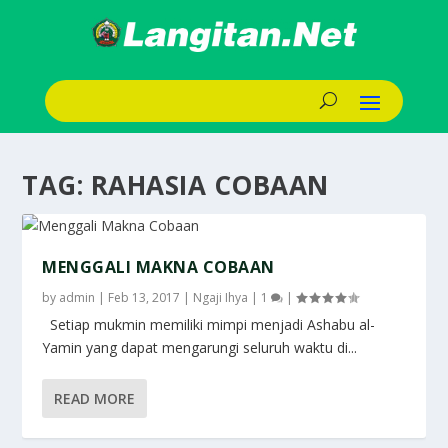
TAG:
RAHASIA COBAAN
MENGGALI MAKNA COBAAN
by
admin
|
Feb 13, 2017
|
Ngaji Ihya
|
1
|
Setiap mukmin memiliki mimpi menjadi Ashabu al-
Yamin yang dapat mengarungi seluruh waktu di...
READ MORE