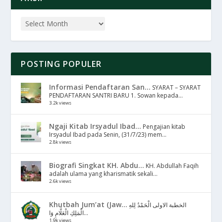
POSTING POPULER
Informasi Pendaftaran San...
SYARAT – SYARAT
PENDAFTARAN SANTRI BARU 1. Sowan kepada...
3.2k views
Ngaji Kitab Irsyadul Ibad...
Pengajian kitab
Irsyadul Ibad pada Senin, (31/7/23) mem...
2.8k views
Biografi Singkat KH. Abdu...
KH. Abdullah Faqih
adalah ulama yang kharismatik sekali...
2.6k views
Khutbah Jum’at (Jaw...
الخطبة الاولى الْحَمْدُ لِلهِ
الْمَلِكِ الْعَلَّامِ وَا...
1.9k views