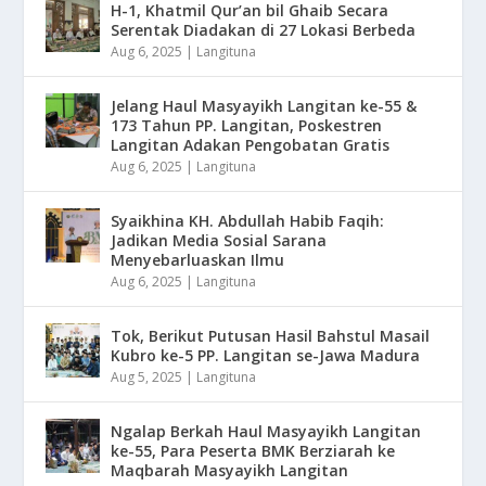
H-1, Khatmil Qur’an bil Ghaib Secara
Serentak Diadakan di 27 Lokasi Berbeda
Aug 6, 2025
|
Langituna
Jelang Haul Masyayikh Langitan ke-55 &
173 Tahun PP. Langitan, Poskestren
Langitan Adakan Pengobatan Gratis
Aug 6, 2025
|
Langituna
Syaikhina KH. Abdullah Habib Faqih:
Jadikan Media Sosial Sarana
Menyebarluaskan Ilmu
Aug 6, 2025
|
Langituna
Tok, Berikut Putusan Hasil Bahstul Masail
Kubro ke-5 PP. Langitan se-Jawa Madura
Aug 5, 2025
|
Langituna
Ngalap Berkah Haul Masyayikh Langitan
ke-55, Para Peserta BMK Berziarah ke
Maqbarah Masyayikh Langitan