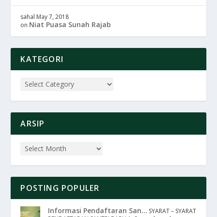
sahal
May 7, 2018
Niat Puasa Sunah Rajab
on
KATEGORI
ARSIP
POSTING POPULER
Informasi Pendaftaran San...
SYARAT – SYARAT