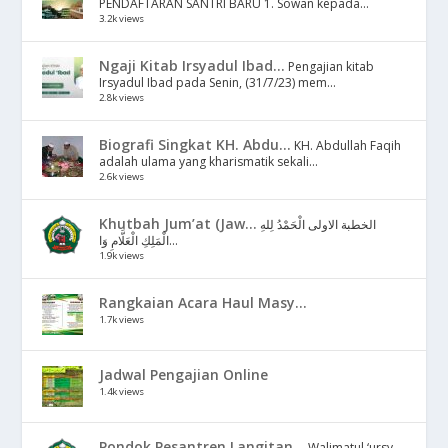
PENDAFTARAN SANTRI BARU 1. Sowan kepada...
3.2k views
Ngaji Kitab Irsyadul Ibad...
Pengajian kitab
Irsyadul Ibad pada Senin, (31/7/23) mem...
2.8k views
Biografi Singkat KH. Abdu...
KH. Abdullah Faqih
adalah ulama yang kharismatik sekali...
2.6k views
Khutbah Jum’at (Jaw...
الخطبة الاولى الْحَمْدُ لِلهِ
الْمَلِكِ الْعَلَّامِ وَا...
1.9k views
Rangkaian Acara Haul Masy...
1.7k views
Jadwal Pengajian Online
1.4k views
Pondok Pesantren Langitan...
Walimatul ‘ursy