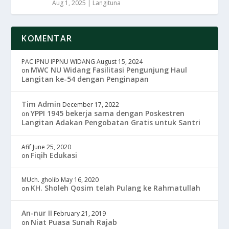
Aug 1, 2025
|
Langituna
KOMENTAR
PAC IPNU IPPNU WIDANG
August 15, 2024
MWC NU Widang Fasilitasi Pengunjung Haul
on
Langitan ke-54 dengan Penginapan
Tim Admin
December 17, 2022
YPPI 1945 bekerja sama dengan Poskestren
on
Langitan Adakan Pengobatan Gratis untuk Santri
Afif
June 25, 2020
Fiqih Edukasi
on
MUch. gholib
May 16, 2020
KH. Sholeh Qosim telah Pulang ke Rahmatullah
on
An-nur II
February 21, 2019
Niat Puasa Sunah Rajab
on