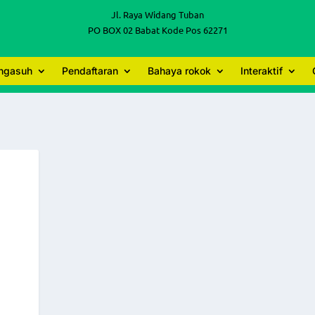
Jl. Raya Widang Tuban
PO BOX 02 Babat Kode Pos 62271
engasuh
Pendaftaran
Bahaya rokok
Interaktif