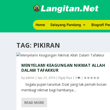
Home
Selayang Pandang
Biografi P
TAG:
PIKIRAN
MENYELAMI KEAGUNGAN NIKMAT ALLAH
DALAM TAFAKKUR
by
admin
|
Apr 23, 2016
|
Ngaji Ihya
|
0
|
Segala pujian taruntuk Dzat yang tak pernah bosan
membagi nikmat bagi hambanya....
READ MORE