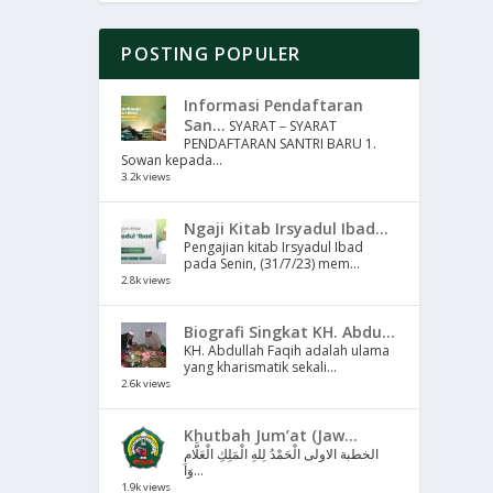
POSTING POPULER
Informasi Pendaftaran
San...
SYARAT – SYARAT
PENDAFTARAN SANTRI BARU 1.
Sowan kepada...
3.2k views
Ngaji Kitab Irsyadul Ibad...
Pengajian kitab Irsyadul Ibad
pada Senin, (31/7/23) mem...
2.8k views
Biografi Singkat KH. Abdu...
KH. Abdullah Faqih adalah ulama
yang kharismatik sekali...
2.6k views
Khutbah Jum’at (Jaw...
الخطبة الاولى الْحَمْدُ لِلهِ الْمَلِكِ الْعَلَّامِ
وَا...
1.9k views