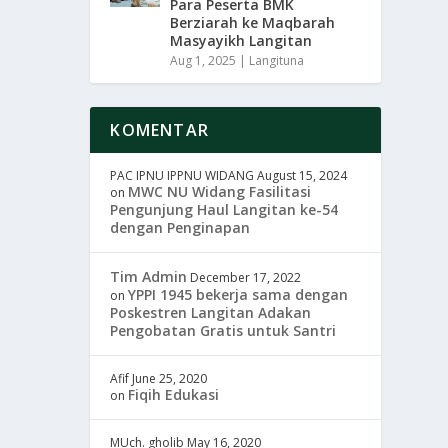
Para Peserta BMK
Berziarah ke Maqbarah
Masyayikh Langitan
Aug 1, 2025
|
Langituna
KOMENTAR
PAC IPNU IPPNU WIDANG
August 15, 2024
MWC NU Widang Fasilitasi
on
Pengunjung Haul Langitan ke-54
dengan Penginapan
Tim Admin
December 17, 2022
YPPI 1945 bekerja sama dengan
on
Poskestren Langitan Adakan
Pengobatan Gratis untuk Santri
Afif
June 25, 2020
Fiqih Edukasi
on
MUch. gholib
May 16, 2020