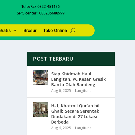
Telp/Fax.0322-451156
SMS center : 085235688999
Gratis
Brosur
Toko Online
POST TERBARU
Siap Khidmah Haul
Langitan, PC Kesan Gresik
Bantu Olah Bandeng
Aug 6, 2025
|
Langituna
H-1, Khatmil Qur’an bil
Ghaib Secara Serentak
Diadakan di 27 Lokasi
Berbeda
Aug 6, 2025
|
Langituna