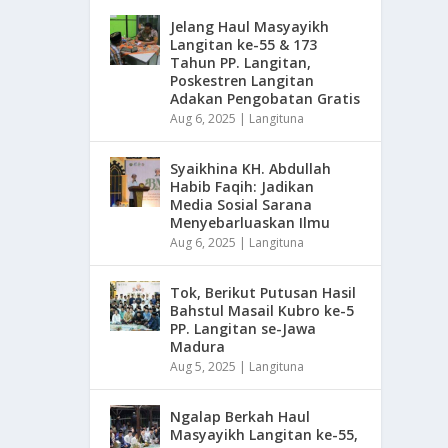
Jelang Haul Masyayikh
Langitan ke-55 & 173
Tahun PP. Langitan,
Poskestren Langitan
Adakan Pengobatan Gratis
Aug 6, 2025
|
Langituna
Syaikhina KH. Abdullah
Habib Faqih: Jadikan
Media Sosial Sarana
Menyebarluaskan Ilmu
Aug 6, 2025
|
Langituna
Tok, Berikut Putusan Hasil
Bahstul Masail Kubro ke-5
PP. Langitan se-Jawa
Madura
Aug 5, 2025
|
Langituna
Ngalap Berkah Haul
Masyayikh Langitan ke-55,