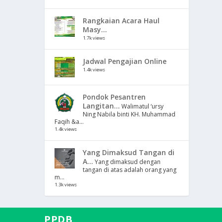
Rangkaian Acara Haul
Masy...
1.7k views
Jadwal Pengajian Online
1.4k views
Pondok Pesantren
Langitan...
Walimatul ‘ursy
Ning Nabila binti KH. Muhammad
Faqih &a...
1.4k views
Yang Dimaksud Tangan di
A...
Yang dimaksud dengan
tangan di atas adalah orang yang
m...
1.3k views
PPDB