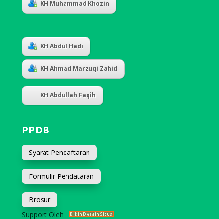
KH Muhammad Khozin
KH Abdul Hadi
KH Ahmad Marzuqi Zahid
KH Abdullah Faqih
PPDB
Syarat Pendaftaran
Formulir Pendataran
Brosur
Support Oleh :