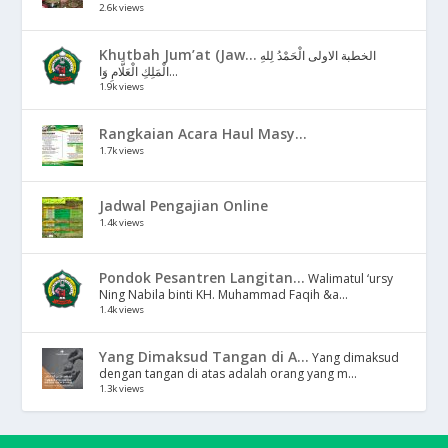
2.6k views
Khutbah Jum’at (Jaw...
الخطبة الاولى الْحَمْدُ لِلهِ
الْمَلِكِ الْعَلَّامِ وَا...
1.9k views
Rangkaian Acara Haul Masy...
1.7k views
Jadwal Pengajian Online
1.4k views
Pondok Pesantren Langitan...
Walimatul ‘ursy
Ning Nabila binti KH. Muhammad Faqih &a...
1.4k views
Yang Dimaksud Tangan di A...
Yang dimaksud
dengan tangan di atas adalah orang yang m...
1.3k views