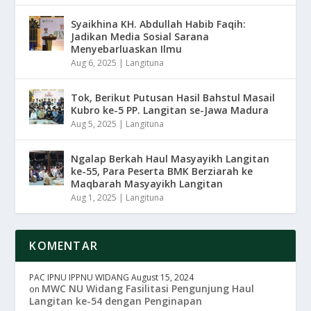
Syaikhina KH. Abdullah Habib Faqih:
Jadikan Media Sosial Sarana
Menyebarluaskan Ilmu
Aug 6, 2025
|
Langituna
Tok, Berikut Putusan Hasil Bahstul Masail
Kubro ke-5 PP. Langitan se-Jawa Madura
Aug 5, 2025
|
Langituna
Ngalap Berkah Haul Masyayikh Langitan
ke-55, Para Peserta BMK Berziarah ke
Maqbarah Masyayikh Langitan
Aug 1, 2025
|
Langituna
KOMENTAR
PAC IPNU IPPNU WIDANG
August 15, 2024
MWC NU Widang Fasilitasi Pengunjung Haul
on
Langitan ke-54 dengan Penginapan