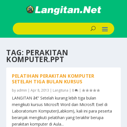
TAG:
PERAKITAN
KOMPUTER.PPT
PELATIHAN PERAKITAN KOMPUTER
SETELAH TIGA BULAN KURSUS
by
admin
|
Apr 8, 2013
|
Langituna
|
8
|
LANGITAN â€“ Setelah kurang lebih tiga bulan
mengikuti kursus Microsft Word dan Microsft Exel di
Laboratorium Komputer(Labkom), kali ini para peserta
beranjak mengikuti pelatihan yang terakhir berupa
perakitan komputer di Aula...