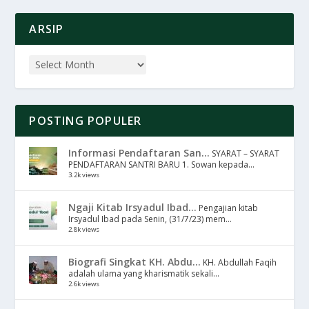
ARSIP
POSTING POPULER
Informasi Pendaftaran San...
SYARAT – SYARAT
PENDAFTARAN SANTRI BARU 1. Sowan kepada...
3.2k views
Ngaji Kitab Irsyadul Ibad...
Pengajian kitab
Irsyadul Ibad pada Senin, (31/7/23) mem...
2.8k views
Biografi Singkat KH. Abdu...
KH. Abdullah Faqih
adalah ulama yang kharismatik sekali...
2.6k views