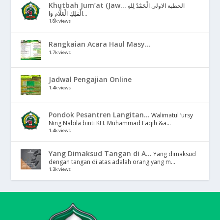
Khutbah Jum’at (Jaw...
الخطبة الاولى الْحَمْدُ لِلهِ
الْمَلِكِ الْعَلَّامِ وَا...
1.8k views
Rangkaian Acara Haul Masy...
1.7k views
Jadwal Pengajian Online
1.4k views
Pondok Pesantren Langitan...
Walimatul ‘ursy
Ning Nabila binti KH. Muhammad Faqih &a...
1.4k views
Yang Dimaksud Tangan di A...
Yang dimaksud
dengan tangan di atas adalah orang yang m...
1.3k views