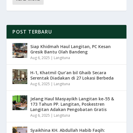
POST TERBARU
Siap Khidmah Haul Langitan, PC Kesan
Gresik Bantu Olah Bandeng
Aug 6, 2025
|
Langituna
H-1, Khatmil Qur’an bil Ghaib Secara
Serentak Diadakan di 27 Lokasi Berbeda
Aug 6, 2025
|
Langituna
Jelang Haul Masyayikh Langitan ke-55 &
173 Tahun PP. Langitan, Poskestren
Langitan Adakan Pengobatan Gratis
Aug 6, 2025
|
Langituna
Syaikhina KH. Abdullah Habib Faqih: