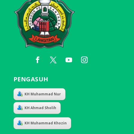
PENGASUH
KH Muhammad Nur
KH Ahmad Sholih
KH Muhammad Khozin