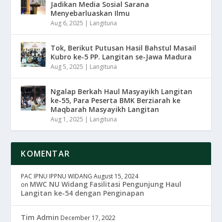
Jadikan Media Sosial Sarana
Menyebarluaskan Ilmu
Aug 6, 2025
|
Langituna
Tok, Berikut Putusan Hasil Bahstul Masail
Kubro ke-5 PP. Langitan se-Jawa Madura
Aug 5, 2025
|
Langituna
Ngalap Berkah Haul Masyayikh Langitan
ke-55, Para Peserta BMK Berziarah ke
Maqbarah Masyayikh Langitan
Aug 1, 2025
|
Langituna
KOMENTAR
PAC IPNU IPPNU WIDANG
August 15, 2024
MWC NU Widang Fasilitasi Pengunjung Haul
on
Langitan ke-54 dengan Penginapan
Tim Admin
December 17, 2022