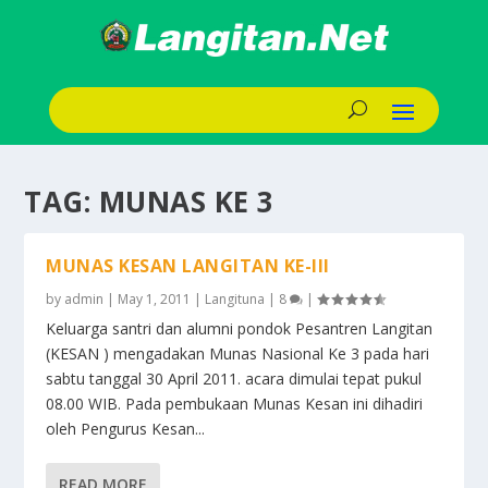
TAG:
MUNAS KE 3
MUNAS KESAN LANGITAN KE-III
by
admin
|
May 1, 2011
|
Langituna
|
8
|
Keluarga santri dan alumni pondok Pesantren Langitan
(KESAN ) mengadakan Munas Nasional Ke 3 pada hari
sabtu tanggal 30 April 2011. acara dimulai tepat pukul
08.00 WIB. Pada pembukaan Munas Kesan ini dihadiri
oleh Pengurus Kesan...
READ MORE