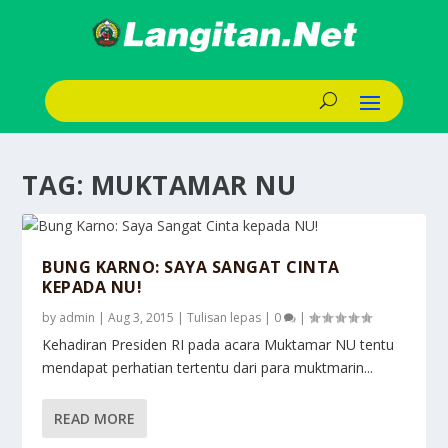
TAG:
MUKTAMAR NU
BUNG KARNO: SAYA SANGAT CINTA
KEPADA NU!
by
admin
|
Aug 3, 2015
|
Tulisan lepas
|
0
|
Kehadiran Presiden RI pada acara Muktamar NU tentu
mendapat perhatian tertentu dari para muktmarin...
READ MORE