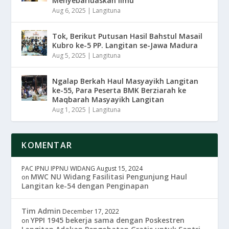
Menyebarluaskan Ilmu
Aug 6, 2025
|
Langituna
Tok, Berikut Putusan Hasil Bahstul Masail
Kubro ke-5 PP. Langitan se-Jawa Madura
Aug 5, 2025
|
Langituna
Ngalap Berkah Haul Masyayikh Langitan
ke-55, Para Peserta BMK Berziarah ke
Maqbarah Masyayikh Langitan
Aug 1, 2025
|
Langituna
KOMENTAR
PAC IPNU IPPNU WIDANG
August 15, 2024
MWC NU Widang Fasilitasi Pengunjung Haul
on
Langitan ke-54 dengan Penginapan
Tim Admin
December 17, 2022
YPPI 1945 bekerja sama dengan Poskestren
on