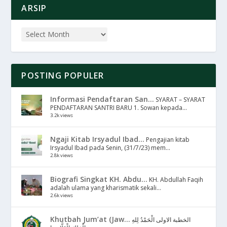
ARSIP
POSTING POPULER
Informasi Pendaftaran San...
SYARAT – SYARAT
PENDAFTARAN SANTRI BARU 1. Sowan kepada...
3.2k views
Ngaji Kitab Irsyadul Ibad...
Pengajian kitab
Irsyadul Ibad pada Senin, (31/7/23) mem...
2.8k views
Biografi Singkat KH. Abdu...
KH. Abdullah Faqih
adalah ulama yang kharismatik sekali...
2.6k views
Khutbah Jum’at (Jaw...
الخطبة الاولى الْحَمْدُ لِلهِ