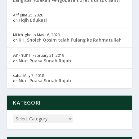
Langitan Adakan Pengobatan Gratis untuk Santri
Afif
June 25, 2020
Fiqih Edukasi
on
MUch. gholib
May 16, 2020
KH. Sholeh Qosim telah Pulang ke Rahmatullah
on
An-nur II
February 21, 2019
Niat Puasa Sunah Rajab
on
sahal
May 7, 2018
Niat Puasa Sunah Rajab
on
KATEGORI