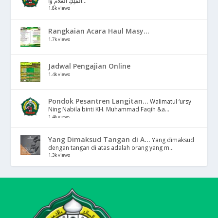
الْمَلِكِ الْعَلَّامِ وَا...
1.8k views
Rangkaian Acara Haul Masy...
1.7k views
Jadwal Pengajian Online
1.4k views
Pondok Pesantren Langitan...
Walimatul ‘ursy
Ning Nabila binti KH. Muhammad Faqih &a...
1.4k views
Yang Dimaksud Tangan di A...
Yang dimaksud
dengan tangan di atas adalah orang yang m...
1.3k views