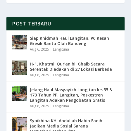
POST TERBARU
Siap Khidmah Haul Langitan, PC Kesan
Gresik Bantu Olah Bandeng
Aug 6, 2025
|
Langituna
H-1, Khatmil Qur’an bil Ghaib Secara
Serentak Diadakan di 27 Lokasi Berbeda
Aug 6, 2025
|
Langituna
Jelang Haul Masyayikh Langitan ke-55 &
173 Tahun PP. Langitan, Poskestren
Langitan Adakan Pengobatan Gratis
Aug 6, 2025
|
Langituna
Syaikhina KH. Abdullah Habib Faqih:
Jadikan Media Sosial Sarana