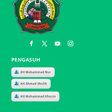
PENGASUH
KH Muhammad Nur
KH Ahmad Sholih
KH Muhammad Khozin