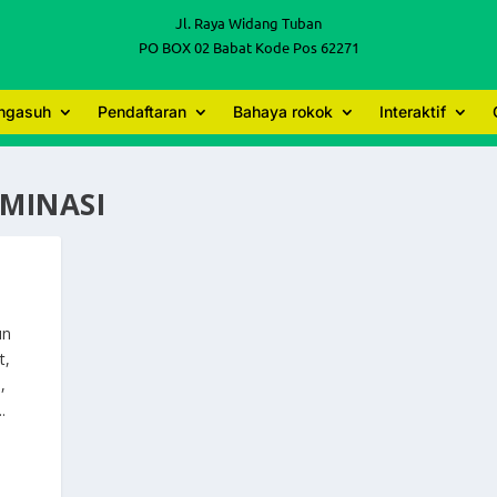
Jl. Raya Widang Tuban
PO BOX 02 Babat Kode Pos 62271
engasuh
Pendaftaran
Bahaya rokok
Interaktif
LMINASI
un
t,
,
.