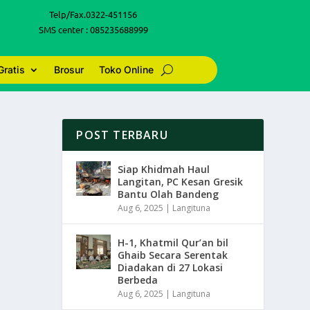
Telp/Fax.0322-451156
SMS center : 085235688999
Gratis
Brosur
Toko Online
POST TERBARU
Siap Khidmah Haul
Langitan, PC Kesan Gresik
Bantu Olah Bandeng
Aug 6, 2025
|
Langituna
H-1, Khatmil Qur’an bil
Ghaib Secara Serentak
Diadakan di 27 Lokasi
Berbeda
Aug 6, 2025
|
Langituna