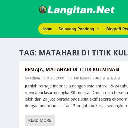
Home
Selayang Pandang
Biografi P
TAG:
MATAHARI DI TITIK KU
REMAJA, MATAHARI DI TITIK KULMINASI
by
admin
|
Oct 30, 2009
|
Tulisan lepas
|
2
|
Jumlah remaja Indonesia dengan usia antara 15-24 tah
mencapai kisaran angka 38-an juta. Dari jumlah tersebu
lebih dari 20 juta berada pada usia aktif secara ekonomi
dengan perincian sekitar 15-an juta bekerja, sedangkan..
READ MORE