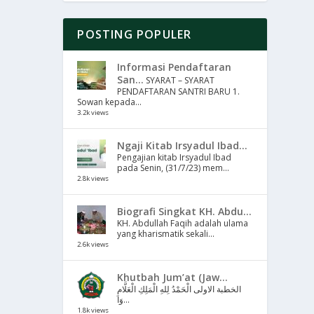
POSTING POPULER
Informasi Pendaftaran
San...
SYARAT – SYARAT
PENDAFTARAN SANTRI BARU 1.
Sowan kepada...
3.2k views
Ngaji Kitab Irsyadul Ibad...
Pengajian kitab Irsyadul Ibad
pada Senin, (31/7/23) mem...
2.8k views
Biografi Singkat KH. Abdu...
KH. Abdullah Faqih adalah ulama
yang kharismatik sekali...
2.6k views
Khutbah Jum’at (Jaw...
الخطبة الاولى الْحَمْدُ لِلهِ الْمَلِكِ الْعَلَّامِ
وَا...
1.8k views