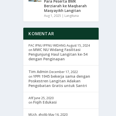
Para Peserta BMK
Berziarah ke Maqbarah
Masyayikh Langitan
Aug 1, 2025
|
Langituna
KOMENTAR
PAC IPNU IPPNU WIDANG
August 15, 2024
MWC NU Widang Fasilitasi
on
Pengunjung Haul Langitan ke-54
dengan Penginapan
Tim Admin
December 17, 2022
YPPI 1945 bekerja sama dengan
on
Poskestren Langitan Adakan
Pengobatan Gratis untuk Santri
Afif
June 25, 2020
Fiqih Edukasi
on
MUch. gholib
May 16, 2020