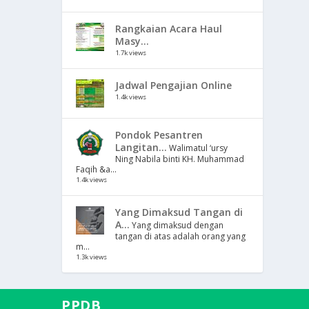
Rangkaian Acara Haul
Masy...
1.7k views
Jadwal Pengajian Online
1.4k views
Pondok Pesantren
Langitan...
Walimatul ‘ursy
Ning Nabila binti KH. Muhammad
Faqih &a...
1.4k views
Yang Dimaksud Tangan di
A...
Yang dimaksud dengan
tangan di atas adalah orang yang
m...
1.3k views
PPDB