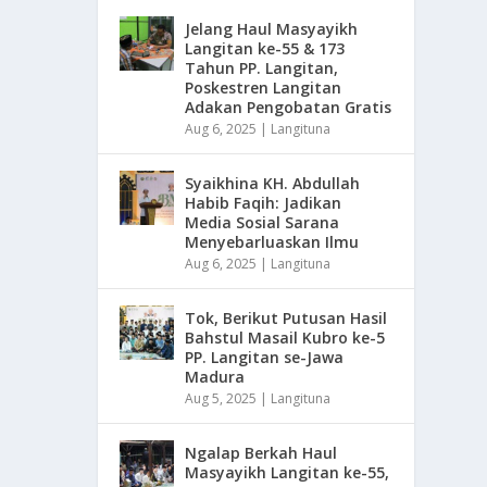
Jelang Haul Masyayikh
Langitan ke-55 & 173
Tahun PP. Langitan,
Poskestren Langitan
Adakan Pengobatan Gratis
Aug 6, 2025
|
Langituna
Syaikhina KH. Abdullah
Habib Faqih: Jadikan
Media Sosial Sarana
Menyebarluaskan Ilmu
Aug 6, 2025
|
Langituna
Tok, Berikut Putusan Hasil
Bahstul Masail Kubro ke-5
PP. Langitan se-Jawa
Madura
Aug 5, 2025
|
Langituna
Ngalap Berkah Haul
Masyayikh Langitan ke-55,