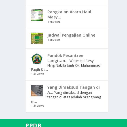
Rangkaian Acara Haul
Masy...
1.7k views
Jadwal Pengajian Online
1.4k views
Pondok Pesantren
Langitan...
Walimatul ‘ursy
Ning Nabila binti KH. Muhammad
Faqih &a...
1.4k views
Yang Dimaksud Tangan di
A...
Yang dimaksud dengan
tangan di atas adalah orang yang
m...
1.3k views
PPDB