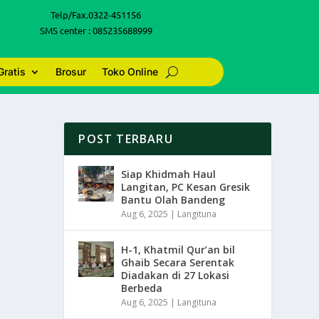
Telp/Fax.0322-451156
SMS center : 085235688999
Gratis
Brosur
Toko Online
POST TERBARU
Siap Khidmah Haul
Langitan, PC Kesan Gresik
Bantu Olah Bandeng
Aug 6, 2025
|
Langituna
H-1, Khatmil Qur’an bil
Ghaib Secara Serentak
Diadakan di 27 Lokasi
Berbeda
Aug 6, 2025
|
Langituna