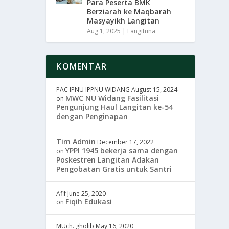
Para Peserta BMK
Berziarah ke Maqbarah
Masyayikh Langitan
Aug 1, 2025
|
Langituna
KOMENTAR
PAC IPNU IPPNU WIDANG
August 15, 2024
MWC NU Widang Fasilitasi
on
Pengunjung Haul Langitan ke-54
dengan Penginapan
Tim Admin
December 17, 2022
YPPI 1945 bekerja sama dengan
on
Poskestren Langitan Adakan
Pengobatan Gratis untuk Santri
Afif
June 25, 2020
Fiqih Edukasi
on
MUch. gholib
May 16, 2020