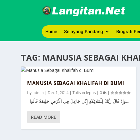
Home
Selayang Pandang
Biografi P
TAG:
MANUSIA SEBAGAI KHAL
MANUSIA SEBAGAI KHALIFAH DI BUMI
by
admin
|
Dec 1, 2014
|
Tulisan lepas
|
0
|
وَإِذْ قَالَ رَبُّكَ لِلْمَلَائِكَةِ إِنِّي جَاعِلٌ فِي الْأَرْضِ خَلِيفَةً قَالُوا...
READ MORE