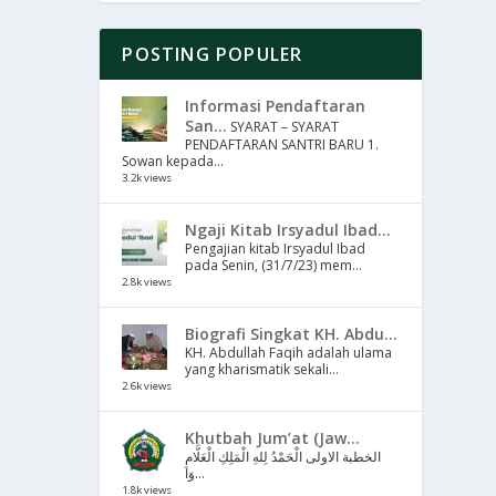
POSTING POPULER
Informasi Pendaftaran
San...
SYARAT – SYARAT
PENDAFTARAN SANTRI BARU 1.
Sowan kepada...
3.2k views
Ngaji Kitab Irsyadul Ibad...
Pengajian kitab Irsyadul Ibad
pada Senin, (31/7/23) mem...
2.8k views
Biografi Singkat KH. Abdu...
KH. Abdullah Faqih adalah ulama
yang kharismatik sekali...
2.6k views
Khutbah Jum’at (Jaw...
الخطبة الاولى الْحَمْدُ لِلهِ الْمَلِكِ الْعَلَّامِ
وَا...
1.8k views