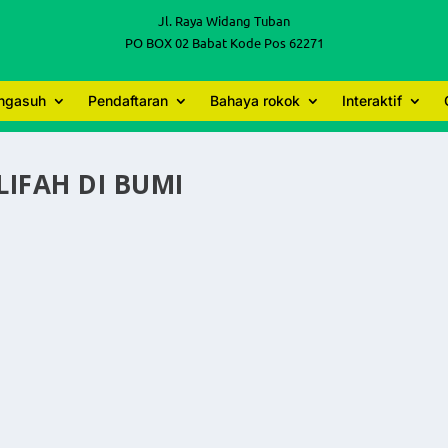
Jl. Raya Widang Tuban
PO BOX 02 Babat Kode Pos 62271
engasuh
Pendaftaran
Bahaya rokok
Interaktif
IFAH DI BUMI