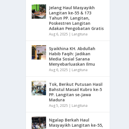
Jelang Haul Masyayikh
Langitan ke-55 & 173
Tahun PP. Langitan,
Poskestren Langitan
Adakan Pengobatan Gratis
Aug 6, 2025
|
Langituna
Syaikhina KH. Abdullah
Habib Faqih: Jadikan
Media Sosial Sarana
Menyebarluaskan Ilmu
Aug 6, 2025
|
Langituna
Tok, Berikut Putusan Hasil
Bahstul Masail Kubro ke-5
PP. Langitan se-Jawa
Madura
Aug 5, 2025
|
Langituna
Ngalap Berkah Haul
Masyayikh Langitan ke-55,