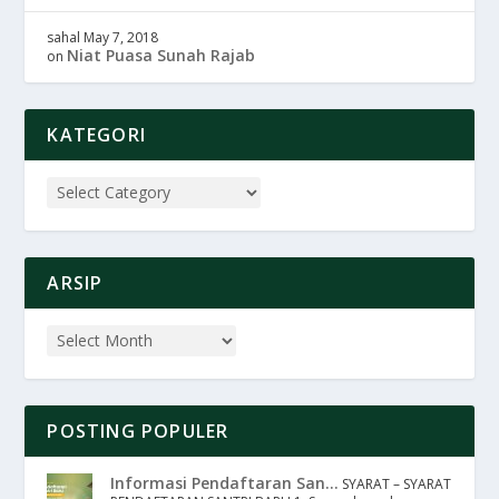
sahal
May 7, 2018
Niat Puasa Sunah Rajab
on
KATEGORI
ARSIP
POSTING POPULER
Informasi Pendaftaran San...
SYARAT – SYARAT