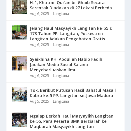
H-1, Khatmil Qur’an bil Ghaib Secara
Serentak Diadakan di 27 Lokasi Berbeda
Aug 6, 2025
|
Langituna
Jelang Haul Masyayikh Langitan ke-55 &
173 Tahun PP. Langitan, Poskestren
Langitan Adakan Pengobatan Gratis
Aug 6, 2025
|
Langituna
Syaikhina KH. Abdullah Habib Faqih:
Jadikan Media Sosial Sarana
Menyebarluaskan Ilmu
Aug 6, 2025
|
Langituna
Tok, Berikut Putusan Hasil Bahstul Masail
Kubro ke-5 PP. Langitan se-Jawa Madura
Aug 5, 2025
|
Langituna
Ngalap Berkah Haul Masyayikh Langitan
ke-55, Para Peserta BMK Berziarah ke
Maqbarah Masyayikh Langitan