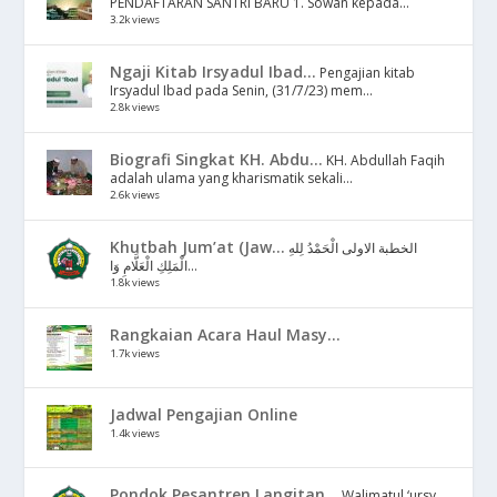
PENDAFTARAN SANTRI BARU 1. Sowan kepada...
3.2k views
Ngaji Kitab Irsyadul Ibad...
Pengajian kitab
Irsyadul Ibad pada Senin, (31/7/23) mem...
2.8k views
Biografi Singkat KH. Abdu...
KH. Abdullah Faqih
adalah ulama yang kharismatik sekali...
2.6k views
Khutbah Jum’at (Jaw...
الخطبة الاولى الْحَمْدُ لِلهِ
الْمَلِكِ الْعَلَّامِ وَا...
1.8k views
Rangkaian Acara Haul Masy...
1.7k views
Jadwal Pengajian Online
1.4k views
Pondok Pesantren Langitan...
Walimatul ‘ursy