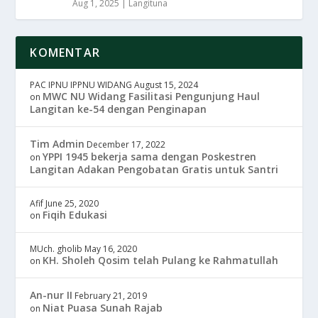
Aug 1, 2025
|
Langituna
KOMENTAR
PAC IPNU IPPNU WIDANG
August 15, 2024
MWC NU Widang Fasilitasi Pengunjung Haul
on
Langitan ke-54 dengan Penginapan
Tim Admin
December 17, 2022
YPPI 1945 bekerja sama dengan Poskestren
on
Langitan Adakan Pengobatan Gratis untuk Santri
Afif
June 25, 2020
Fiqih Edukasi
on
MUch. gholib
May 16, 2020
KH. Sholeh Qosim telah Pulang ke Rahmatullah
on
An-nur II
February 21, 2019
Niat Puasa Sunah Rajab
on