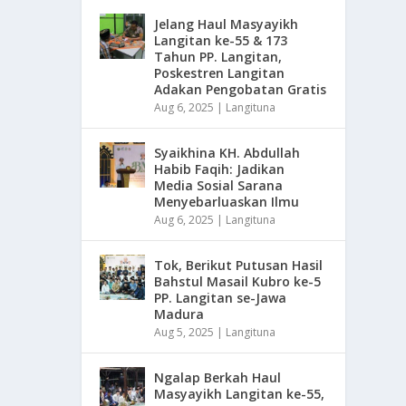
Jelang Haul Masyayikh
Langitan ke-55 & 173
Tahun PP. Langitan,
Poskestren Langitan
Adakan Pengobatan Gratis
Aug 6, 2025
|
Langituna
Syaikhina KH. Abdullah
Habib Faqih: Jadikan
Media Sosial Sarana
Menyebarluaskan Ilmu
Aug 6, 2025
|
Langituna
Tok, Berikut Putusan Hasil
Bahstul Masail Kubro ke-5
PP. Langitan se-Jawa
Madura
Aug 5, 2025
|
Langituna
Ngalap Berkah Haul
Masyayikh Langitan ke-55,