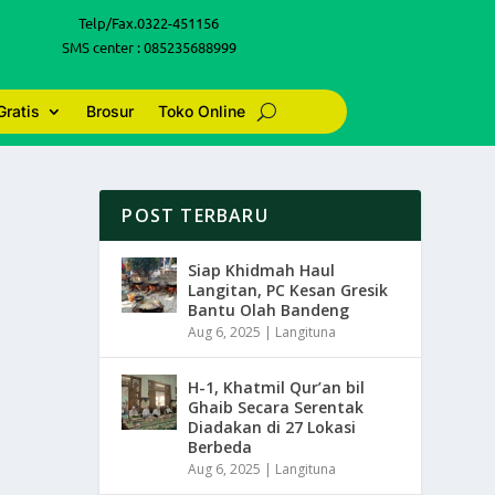
Telp/Fax.0322-451156
SMS center : 085235688999
Gratis
Brosur
Toko Online
POST TERBARU
Siap Khidmah Haul
Langitan, PC Kesan Gresik
Bantu Olah Bandeng
Aug 6, 2025
|
Langituna
H-1, Khatmil Qur’an bil
Ghaib Secara Serentak
Diadakan di 27 Lokasi
Berbeda
Aug 6, 2025
|
Langituna