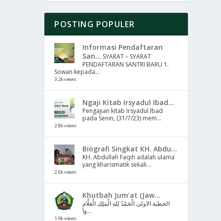
POSTING POPULER
Informasi Pendaftaran
San...
SYARAT – SYARAT
PENDAFTARAN SANTRI BARU 1.
Sowan kepada...
3.2k views
Ngaji Kitab Irsyadul Ibad...
Pengajian kitab Irsyadul Ibad
pada Senin, (31/7/23) mem...
2.8k views
Biografi Singkat KH. Abdu...
KH. Abdullah Faqih adalah ulama
yang kharismatik sekali...
2.6k views
Khutbah Jum’at (Jaw...
الخطبة الاولى الْحَمْدُ لِلهِ الْمَلِكِ الْعَلَّامِ
وَا...
1.9k views