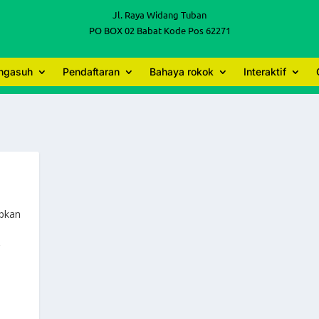
Jl. Raya Widang Tuban
PO BOX 02 Babat Kode Pos 62271
engasuh
Pendaftaran
Bahaya rokok
Interaktif
apkan
g