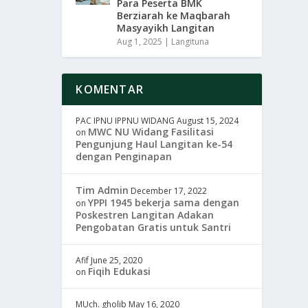
Para Peserta BMK
Berziarah ke Maqbarah
Masyayikh Langitan
Aug 1, 2025
|
Langituna
KOMENTAR
PAC IPNU IPPNU WIDANG
August 15, 2024
MWC NU Widang Fasilitasi
on
Pengunjung Haul Langitan ke-54
dengan Penginapan
Tim Admin
December 17, 2022
YPPI 1945 bekerja sama dengan
on
Poskestren Langitan Adakan
Pengobatan Gratis untuk Santri
Afif
June 25, 2020
Fiqih Edukasi
on
MUch. gholib
May 16, 2020