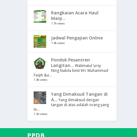
Rangkaian Acara Haul
Masy...
1.7k views
Jadwal Pengajian Online
1.4k views
Pondok Pesantren
Langitan...
Walimatul ‘ursy
Ning Nabila binti KH. Muhammad
Faqih &a...
1.4k views
Yang Dimaksud Tangan di
A...
Yang dimaksud dengan
tangan di atas adalah orang yang
m...
1.3k views
PPDB