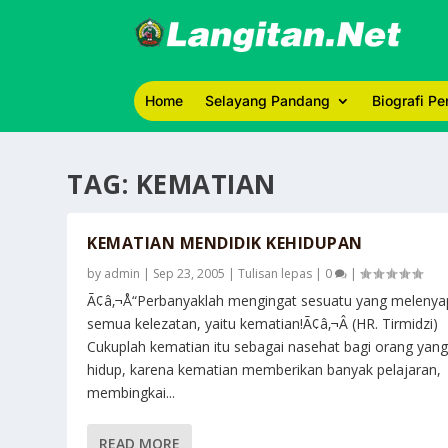
Home
Selayang Pandang
Biografi P
TAG:
KEMATIAN
KEMATIAN MENDIDIK KEHIDUPAN
by
admin
|
Sep 23, 2005
|
Tulisan lepas
|
0
|
Ã¢â‚¬Å“Perbanyaklah mengingat sesuatu yang meleny
semua kelezatan, yaitu kematian!Ã¢â‚¬Â (HR. Tirmidzi)
Cukuplah kematian itu sebagai nasehat bagi orang yan
hidup, karena kematian memberikan banyak pelajaran,
membingkai...
READ MORE