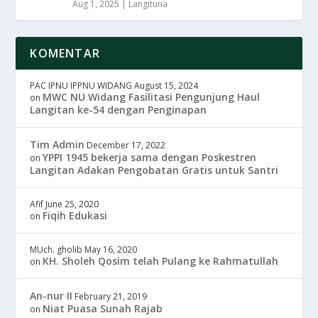
Aug 1, 2025
|
Langituna
KOMENTAR
PAC IPNU IPPNU WIDANG
August 15, 2024
MWC NU Widang Fasilitasi Pengunjung Haul
on
Langitan ke-54 dengan Penginapan
Tim Admin
December 17, 2022
YPPI 1945 bekerja sama dengan Poskestren
on
Langitan Adakan Pengobatan Gratis untuk Santri
Afif
June 25, 2020
Fiqih Edukasi
on
MUch. gholib
May 16, 2020
KH. Sholeh Qosim telah Pulang ke Rahmatullah
on
An-nur II
February 21, 2019
Niat Puasa Sunah Rajab
on