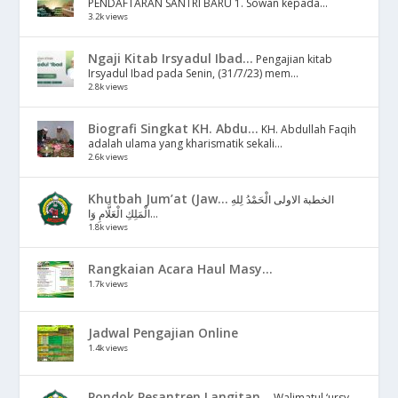
PENDAFTARAN SANTRI BARU 1. Sowan kepada...
3.2k views
Ngaji Kitab Irsyadul Ibad...
Pengajian kitab
Irsyadul Ibad pada Senin, (31/7/23) mem...
2.8k views
Biografi Singkat KH. Abdu...
KH. Abdullah Faqih
adalah ulama yang kharismatik sekali...
2.6k views
Khutbah Jum’at (Jaw...
الخطبة الاولى الْحَمْدُ لِلهِ
الْمَلِكِ الْعَلَّامِ وَا...
1.8k views
Rangkaian Acara Haul Masy...
1.7k views
Jadwal Pengajian Online
1.4k views
Pondok Pesantren Langitan...
Walimatul ‘ursy