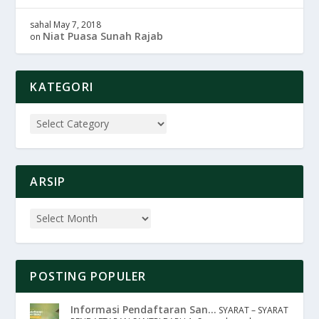
sahal
May 7, 2018
Niat Puasa Sunah Rajab
on
KATEGORI
ARSIP
POSTING POPULER
Informasi Pendaftaran San...
SYARAT – SYARAT