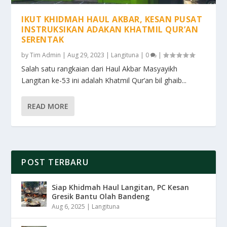
IKUT KHIDMAH HAUL AKBAR, KESAN PUSAT
INSTRUKSIKAN ADAKAN KHATMIL QUR’AN
SERENTAK
by
Tim Admin
|
Aug 29, 2023
|
Langituna
|
0
|
Salah satu rangkaian dari Haul Akbar Masyayikh
Langitan ke-53 ini adalah Khatmil Qur’an bil ghaib...
READ MORE
POST TERBARU
Siap Khidmah Haul Langitan, PC Kesan
Gresik Bantu Olah Bandeng
Aug 6, 2025
|
Langituna