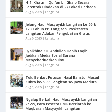
H-1, Khatmil Qur’an bil Ghaib Secara
Serentak Diadakan di 27 Lokasi Berbeda
Aug 6, 2025
|
Langituna
Jelang Haul Masyayikh Langitan ke-55 &
173 Tahun PP. Langitan, Poskestren
Langitan Adakan Pengobatan Gratis
Aug 6, 2025
|
Langituna
Syaikhina KH. Abdullah Habib Faqih:
Jadikan Media Sosial Sarana
Menyebarluaskan Ilmu
Aug 6, 2025
|
Langituna
Tok, Berikut Putusan Hasil Bahstul Masail
Kubro ke-5 PP. Langitan se-Jawa Madura
Aug 5, 2025
|
Langituna
Ngalap Berkah Haul Masyayikh Langitan
ke-55, Para Peserta BMK Berziarah ke
Maqbarah Masyayikh Langitan