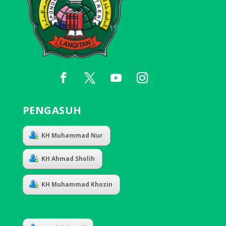
PENGASUH
KH Muhammad Nur
KH Ahmad Sholih
KH Muhammad Khozin