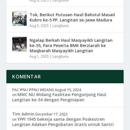
Aug 6, 2025
|
Langituna
Tok, Berikut Putusan Hasil Bahstul Masail
Kubro ke-5 PP. Langitan se-Jawa Madura
Aug 5, 2025
|
Langituna
Ngalap Berkah Haul Masyayikh Langitan
ke-55, Para Peserta BMK Berziarah ke
Maqbarah Masyayikh Langitan
Aug 1, 2025
|
Langituna
KOMENTAR
PAC IPNU IPPNU WIDANG
August 15, 2024
MWC NU Widang Fasilitasi Pengunjung Haul
on
Langitan ke-54 dengan Penginapan
Tim Admin
December 17, 2022
YPPI 1945 bekerja sama dengan Poskestren
on
Langitan Adakan Pengobatan Gratis untuk Santri