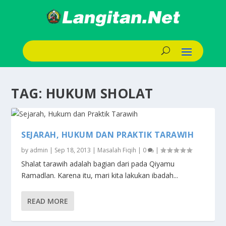
TAG:
HUKUM SHOLAT
SEJARAH, HUKUM DAN PRAKTIK TARAWIH
by
admin
|
Sep 18, 2013
|
Masalah Fiqih
|
0
|
Shalat tarawih adalah bagian dari pada Qiyamu
Ramadlan. Karena itu, mari kita lakukan ibadah...
READ MORE