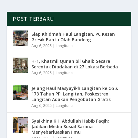
POST TERBARU
Siap Khidmah Haul Langitan, PC Kesan
Gresik Bantu Olah Bandeng
Aug 6, 2025
|
Langituna
H-1, Khatmil Qur’an bil Ghaib Secara
Serentak Diadakan di 27 Lokasi Berbeda
Aug 6, 2025
|
Langituna
Jelang Haul Masyayikh Langitan ke-55 &
173 Tahun PP. Langitan, Poskestren
Langitan Adakan Pengobatan Gratis
Aug 6, 2025
|
Langituna
Syaikhina KH. Abdullah Habib Faqih:
Jadikan Media Sosial Sarana
Menyebarluaskan Ilmu