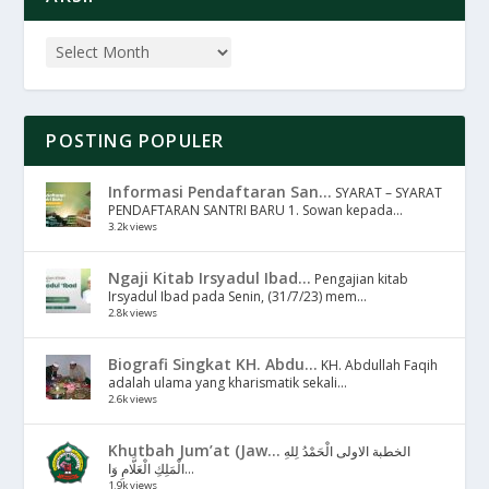
POSTING POPULER
Informasi Pendaftaran San...
SYARAT – SYARAT
PENDAFTARAN SANTRI BARU 1. Sowan kepada...
3.2k views
Ngaji Kitab Irsyadul Ibad...
Pengajian kitab
Irsyadul Ibad pada Senin, (31/7/23) mem...
2.8k views
Biografi Singkat KH. Abdu...
KH. Abdullah Faqih
adalah ulama yang kharismatik sekali...
2.6k views
Khutbah Jum’at (Jaw...
الخطبة الاولى الْحَمْدُ لِلهِ
الْمَلِكِ الْعَلَّامِ وَا...
1.9k views