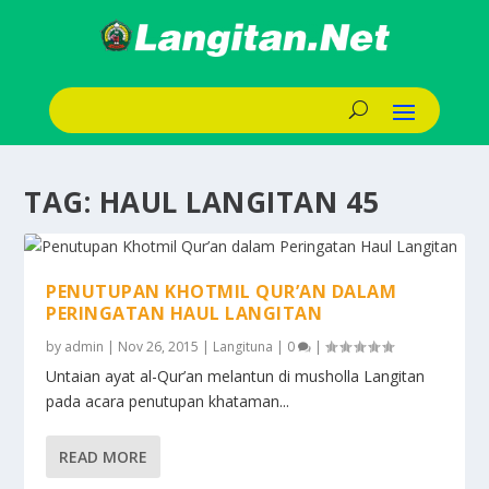
TAG:
HAUL LANGITAN 45
PENUTUPAN KHOTMIL QUR’AN DALAM
PERINGATAN HAUL LANGITAN
by
admin
|
Nov 26, 2015
|
Langituna
|
0
|
Untaian ayat al-Qur’an melantun di musholla Langitan
pada acara penutupan khataman...
READ MORE