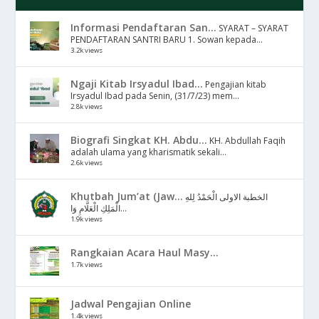
Informasi Pendaftaran San...
SYARAT – SYARAT
PENDAFTARAN SANTRI BARU 1. Sowan kepada...
3.2k views
Ngaji Kitab Irsyadul Ibad...
Pengajian kitab
Irsyadul Ibad pada Senin, (31/7/23) mem...
2.8k views
Biografi Singkat KH. Abdu...
KH. Abdullah Faqih
adalah ulama yang kharismatik sekali...
2.6k views
Khutbah Jum’at (Jaw...
الخطبة الاولى الْحَمْدُ لِلهِ
الْمَلِكِ الْعَلَّامِ وَا...
1.9k views
Rangkaian Acara Haul Masy...
1.7k views
Jadwal Pengajian Online
1.4k views