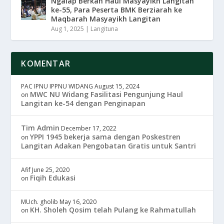
Ngalap Berkah Haul Masyayikh Langitan
ke-55, Para Peserta BMK Berziarah ke
Maqbarah Masyayikh Langitan
Aug 1, 2025
|
Langituna
KOMENTAR
PAC IPNU IPPNU WIDANG
August 15, 2024
MWC NU Widang Fasilitasi Pengunjung Haul
on
Langitan ke-54 dengan Penginapan
Tim Admin
December 17, 2022
YPPI 1945 bekerja sama dengan Poskestren
on
Langitan Adakan Pengobatan Gratis untuk Santri
Afif
June 25, 2020
Fiqih Edukasi
on
MUch. gholib
May 16, 2020
KH. Sholeh Qosim telah Pulang ke Rahmatullah
on