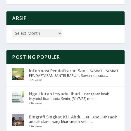
ARSIP
POSTING POPULER
Informasi Pendaftaran San...
SYARAT – SYARAT
PENDAFTARAN SANTRI BARU 1. Sowan kepada...
3.2k views
Ngaji Kitab Irsyadul Ibad...
Pengajian kitab
Irsyadul Ibad pada Senin, (31/7/23) mem...
2.8k views
Biografi Singkat KH. Abdu...
KH. Abdullah Faqih
adalah ulama yang kharismatik sekali...
2.6k views