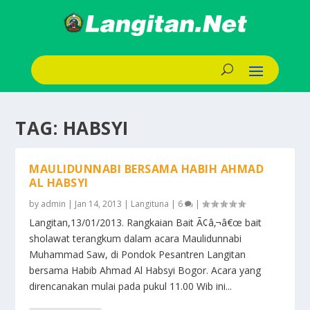
TAG:
HABSYI
MAULIDUNNABI BERSAMA HABIH AHMAD
AL HABSYI
by
admin
|
Jan 14, 2013
|
Langituna
|
6
|
Langitan,13/01/2013. Rangkaian Bait Ã¢â‚¬â€œ bait
sholawat terangkum dalam acara Maulidunnabi
Muhammad Saw, di Pondok Pesantren Langitan
bersama Habib Ahmad Al Habsyi Bogor. Acara yang
direncanakan mulai pada pukul 11.00 Wib ini...