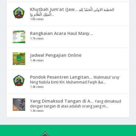
Khutbah Jum’at (Jaw...
الخطبة الاولى الْحَمْدُ لِلهِ
الْمَلِكِ الْعَلَّامِ وَا...
1.8k views
Rangkaian Acara Haul Masy...
1.7k views
Jadwal Pengajian Online
1.4k views
Pondok Pesantren Langitan...
Walimatul ‘ursy
Ning Nabila binti KH. Muhammad Faqih &a...
1.4k views
Yang Dimaksud Tangan di A...
Yang dimaksud
dengan tangan di atas adalah orang yang m...
1.3k views