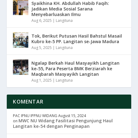
Syaikhina KH. Abdullah Habib Faqih:
Jadikan Media Sosial Sarana
Menyebarluaskan Ilmu
Aug 6, 2025
|
Langituna
Tok, Berikut Putusan Hasil Bahstul Masail
Kubro ke-5 PP. Langitan se-Jawa Madura
Aug 5, 2025
|
Langituna
Ngalap Berkah Haul Masyayikh Langitan
ke-55, Para Peserta BMK Berziarah ke
Maqbarah Masyayikh Langitan
Aug 1, 2025
|
Langituna
KOMENTAR
PAC IPNU IPPNU WIDANG
August 15, 2024
MWC NU Widang Fasilitasi Pengunjung Haul
on
Langitan ke-54 dengan Penginapan