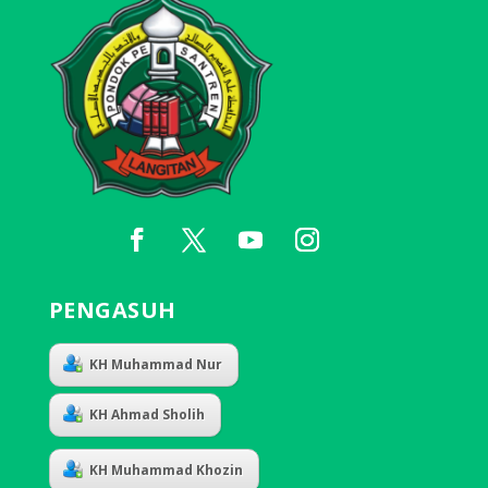
PENGASUH
KH Muhammad Nur
KH Ahmad Sholih
KH Muhammad Khozin