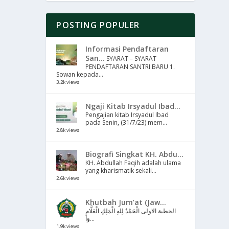
POSTING POPULER
Informasi Pendaftaran
San...
SYARAT – SYARAT
PENDAFTARAN SANTRI BARU 1.
Sowan kepada...
3.2k views
Ngaji Kitab Irsyadul Ibad...
Pengajian kitab Irsyadul Ibad
pada Senin, (31/7/23) mem...
2.8k views
Biografi Singkat KH. Abdu...
KH. Abdullah Faqih adalah ulama
yang kharismatik sekali...
2.6k views
Khutbah Jum’at (Jaw...
الخطبة الاولى الْحَمْدُ لِلهِ الْمَلِكِ الْعَلَّامِ
وَا...
1.9k views