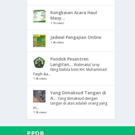
Rangkaian Acara Haul
Masy...
1.7k views
Jadwal Pengajian Online
1.4k views
Pondok Pesantren
Langitan...
Walimatul ‘ursy
Ning Nabila binti KH. Muhammad
Faqih &a...
1.4k views
Yang Dimaksud Tangan di
A...
Yang dimaksud dengan
tangan di atas adalah orang yang
m...
1.3k views
PPDB