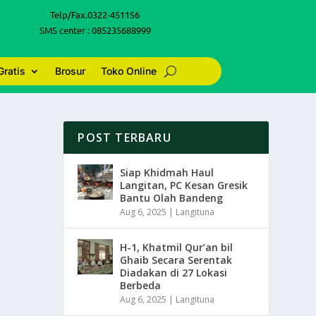
Telp/Fax.0322-451156
SMS center : 085235688999
Gratis
Brosur
Toko Online
POST TERBARU
Siap Khidmah Haul
Langitan, PC Kesan Gresik
Bantu Olah Bandeng
Aug 6, 2025
|
Langituna
H-1, Khatmil Qur’an bil
Ghaib Secara Serentak
Diadakan di 27 Lokasi
Berbeda
Aug 6, 2025
|
Langituna