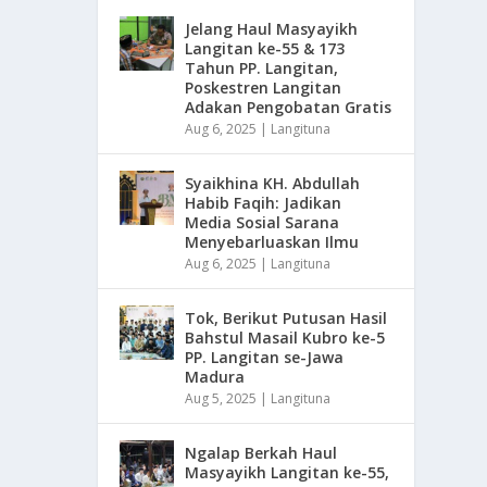
Jelang Haul Masyayikh
Langitan ke-55 & 173
Tahun PP. Langitan,
Poskestren Langitan
Adakan Pengobatan Gratis
Aug 6, 2025
|
Langituna
Syaikhina KH. Abdullah
Habib Faqih: Jadikan
Media Sosial Sarana
Menyebarluaskan Ilmu
Aug 6, 2025
|
Langituna
Tok, Berikut Putusan Hasil
Bahstul Masail Kubro ke-5
PP. Langitan se-Jawa
Madura
Aug 5, 2025
|
Langituna
Ngalap Berkah Haul
Masyayikh Langitan ke-55,