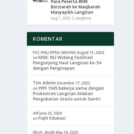
Para Peserta BMK
Berziarah ke Maqbarah
Masyayikh Langitan
Aug 1, 2025
|
Langituna
KOMENTAR
PAC IPNU IPPNU WIDANG
August 15, 2024
MWC NU Widang Fasilitasi
on
Pengunjung Haul Langitan ke-54
dengan Penginapan
Tim Admin
December 17, 2022
YPPI 1945 bekerja sama dengan
on
Poskestren Langitan Adakan
Pengobatan Gratis untuk Santri
Afif
June 25, 2020
Fiqih Edukasi
on
MUch. gholib
May 16, 2020