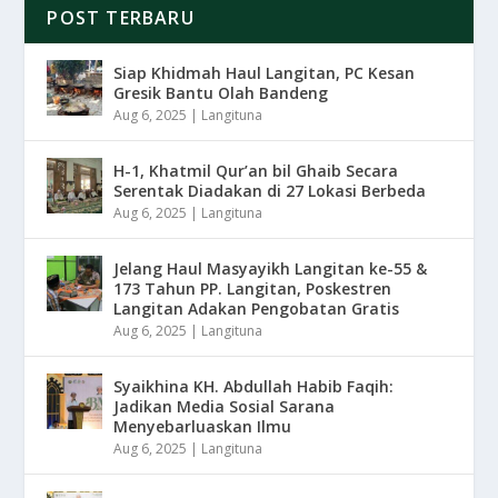
POST TERBARU
Siap Khidmah Haul Langitan, PC Kesan
Gresik Bantu Olah Bandeng
Aug 6, 2025
|
Langituna
H-1, Khatmil Qur’an bil Ghaib Secara
Serentak Diadakan di 27 Lokasi Berbeda
Aug 6, 2025
|
Langituna
Jelang Haul Masyayikh Langitan ke-55 &
173 Tahun PP. Langitan, Poskestren
Langitan Adakan Pengobatan Gratis
Aug 6, 2025
|
Langituna
Syaikhina KH. Abdullah Habib Faqih:
Jadikan Media Sosial Sarana
Menyebarluaskan Ilmu
Aug 6, 2025
|
Langituna