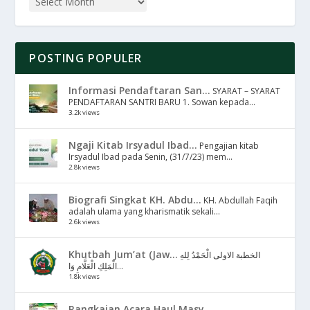
POSTING POPULER
Informasi Pendaftaran San...
SYARAT – SYARAT
PENDAFTARAN SANTRI BARU 1. Sowan kepada...
3.2k views
Ngaji Kitab Irsyadul Ibad...
Pengajian kitab
Irsyadul Ibad pada Senin, (31/7/23) mem...
2.8k views
Biografi Singkat KH. Abdu...
KH. Abdullah Faqih
adalah ulama yang kharismatik sekali...
2.6k views
Khutbah Jum’at (Jaw...
الخطبة الاولى الْحَمْدُ لِلهِ
الْمَلِكِ الْعَلَّامِ وَا...
1.8k views
Rangkaian Acara Haul Masy...