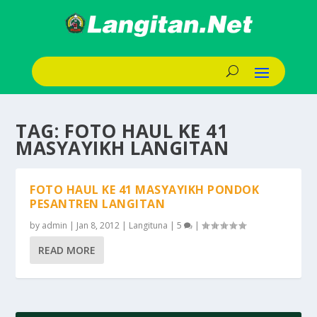
TAG:
FOTO HAUL KE 41
MASYAYIKH LANGITAN
FOTO HAUL KE 41 MASYAYIKH PONDOK
PESANTREN LANGITAN
by
admin
|
Jan 8, 2012
|
Langituna
|
5
|
READ MORE