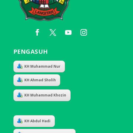
PENGASUH
KH Muhammad Nur
KH Ahmad Sholih
KH Muhammad Khozin
KH Abdul Hadi