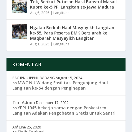
Tok, Berikut Putusan Hasil Bahstul Masail
Kubro ke-5 PP. Langitan se-Jawa Madura
Aug 5, 2025
|
Langituna
Ngalap Berkah Haul Masyayikh Langitan
ke-55, Para Peserta BMK Berziarah ke
Maqbarah Masyayikh Langitan
Aug 1, 2025
|
Langituna
KOMENTAR
PAC IPNU IPPNU WIDANG
August 15, 2024
MWC NU Widang Fasilitasi Pengunjung Haul
on
Langitan ke-54 dengan Penginapan
Tim Admin
December 17, 2022
YPPI 1945 bekerja sama dengan Poskestren
on
Langitan Adakan Pengobatan Gratis untuk Santri
Afif
June 25, 2020
Fiqih Edukasi