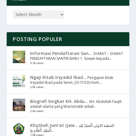
POSTING POPULER
Informasi Pendaftaran San...
SYARAT – SYARAT
PENDAFTARAN SANTRI BARU 1. Sowan kepada...
3.2k views
Ngaji Kitab Irsyadul Ibad...
Pengajian kitab
Irsyadul Ibad pada Senin, (31/7/23) mem...
2.8k views
Biografi Singkat KH. Abdu...
KH. Abdullah Faqih
adalah ulama yang kharismatik sekali...
2.6k views
Khutbah Jum’at (Jaw...
الخطبة الاولى الْحَمْدُ لِلهِ
الْمَلِكِ الْعَلَّامِ وَا...
1.9k views