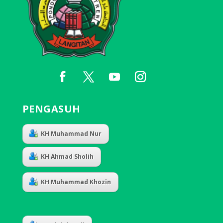
PENGASUH
KH Muhammad Nur
KH Ahmad Sholih
KH Muhammad Khozin