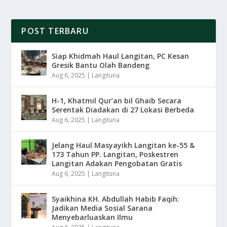
POST TERBARU
Siap Khidmah Haul Langitan, PC Kesan
Gresik Bantu Olah Bandeng
Aug 6, 2025
|
Langituna
H-1, Khatmil Qur’an bil Ghaib Secara
Serentak Diadakan di 27 Lokasi Berbeda
Aug 6, 2025
|
Langituna
Jelang Haul Masyayikh Langitan ke-55 &
173 Tahun PP. Langitan, Poskestren
Langitan Adakan Pengobatan Gratis
Aug 6, 2025
|
Langituna
Syaikhina KH. Abdullah Habib Faqih:
Jadikan Media Sosial Sarana
Menyebarluaskan Ilmu