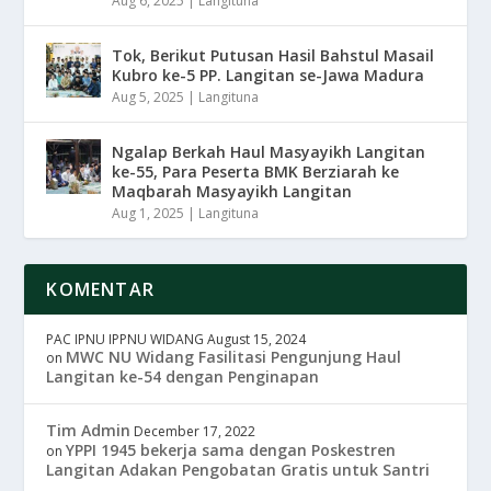
Aug 6, 2025
|
Langituna
Tok, Berikut Putusan Hasil Bahstul Masail
Kubro ke-5 PP. Langitan se-Jawa Madura
Aug 5, 2025
|
Langituna
Ngalap Berkah Haul Masyayikh Langitan
ke-55, Para Peserta BMK Berziarah ke
Maqbarah Masyayikh Langitan
Aug 1, 2025
|
Langituna
KOMENTAR
PAC IPNU IPPNU WIDANG
August 15, 2024
MWC NU Widang Fasilitasi Pengunjung Haul
on
Langitan ke-54 dengan Penginapan
Tim Admin
December 17, 2022
YPPI 1945 bekerja sama dengan Poskestren
on
Langitan Adakan Pengobatan Gratis untuk Santri