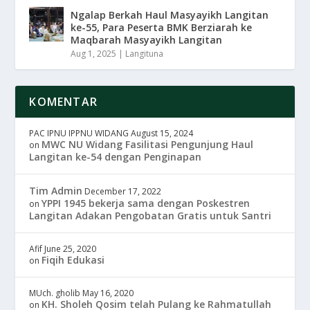
Ngalap Berkah Haul Masyayikh Langitan
ke-55, Para Peserta BMK Berziarah ke
Maqbarah Masyayikh Langitan
Aug 1, 2025
|
Langituna
KOMENTAR
PAC IPNU IPPNU WIDANG
August 15, 2024
MWC NU Widang Fasilitasi Pengunjung Haul
on
Langitan ke-54 dengan Penginapan
Tim Admin
December 17, 2022
YPPI 1945 bekerja sama dengan Poskestren
on
Langitan Adakan Pengobatan Gratis untuk Santri
Afif
June 25, 2020
Fiqih Edukasi
on
MUch. gholib
May 16, 2020
KH. Sholeh Qosim telah Pulang ke Rahmatullah
on