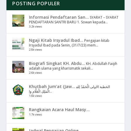
POSTING POPULER
Informasi Pendaftaran San...
SYARAT – SYARAT
PENDAFTARAN SANTRI BARU 1. Sowan kepada...
3.2k views
Ngaji Kitab Irsyadul Ibad...
Pengajian kitab
Irsyadul Ibad pada Senin, (31/7/23) mem...
2.8k views
Biografi Singkat KH. Abdu...
KH. Abdullah Faqih
adalah ulama yang kharismatik sekali...
2.6k views
Khutbah Jum’at (Jaw...
الخطبة الاولى الْحَمْدُ لِلهِ
الْمَلِكِ الْعَلَّامِ وَا...
1.8k views
Rangkaian Acara Haul Masy...
1.7k views
Jadwal Pengajian Online