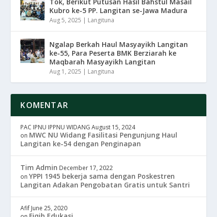
Tok, Berikut Putusan Hasil Bahstul Masail
Kubro ke-5 PP. Langitan se-Jawa Madura
Aug 5, 2025
|
Langituna
Ngalap Berkah Haul Masyayikh Langitan
ke-55, Para Peserta BMK Berziarah ke
Maqbarah Masyayikh Langitan
Aug 1, 2025
|
Langituna
KOMENTAR
PAC IPNU IPPNU WIDANG
August 15, 2024
MWC NU Widang Fasilitasi Pengunjung Haul
on
Langitan ke-54 dengan Penginapan
Tim Admin
December 17, 2022
YPPI 1945 bekerja sama dengan Poskestren
on
Langitan Adakan Pengobatan Gratis untuk Santri
Afif
June 25, 2020
Fiqih Edukasi
on