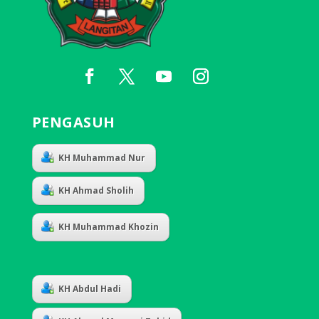
PENGASUH
KH Muhammad Nur
KH Ahmad Sholih
KH Muhammad Khozin
KH Abdul Hadi