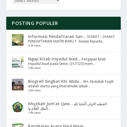
POSTING POPULER
Informasi Pendaftaran San...
SYARAT – SYARAT
PENDAFTARAN SANTRI BARU 1. Sowan kepada...
3.2k views
Ngaji Kitab Irsyadul Ibad...
Pengajian kitab
Irsyadul Ibad pada Senin, (31/7/23) mem...
2.8k views
Biografi Singkat KH. Abdu...
KH. Abdullah Faqih
adalah ulama yang kharismatik sekali...
2.6k views
Khutbah Jum’at (Jaw...
الخطبة الاولى الْحَمْدُ لِلهِ
الْمَلِكِ الْعَلَّامِ وَا...
1.9k views
Rangkaian Acara Haul Masy...