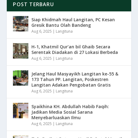
POST TERBARU
Siap Khidmah Haul Langitan, PC Kesan
Gresik Bantu Olah Bandeng
Aug 6, 2025
|
Langituna
H-1, Khatmil Qur’an bil Ghaib Secara
Serentak Diadakan di 27 Lokasi Berbeda
Aug 6, 2025
|
Langituna
Jelang Haul Masyayikh Langitan ke-55 &
173 Tahun PP. Langitan, Poskestren
Langitan Adakan Pengobatan Gratis
Aug 6, 2025
|
Langituna
Syaikhina KH. Abdullah Habib Faqih:
Jadikan Media Sosial Sarana
Menyebarluaskan Ilmu
Aug 6, 2025
|
Langituna