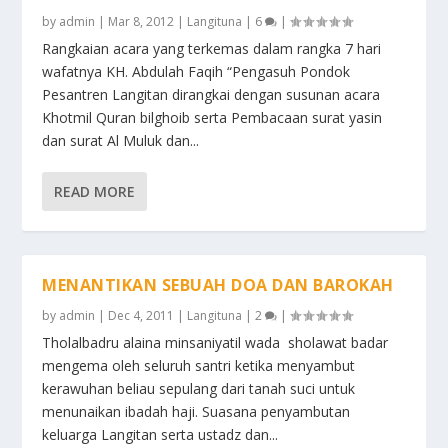
by
admin
|
Mar 8, 2012
|
Langituna
|
6
|
Rangkaian acara yang terkemas dalam rangka 7 hari
wafatnya KH. Abdulah Faqih “Pengasuh Pondok
Pesantren Langitan dirangkai dengan susunan acara
Khotmil Quran bilghoib serta Pembacaan surat yasin
dan surat Al Muluk dan...
READ MORE
MENANTIKAN SEBUAH DOA DAN BAROKAH
by
admin
|
Dec 4, 2011
|
Langituna
|
2
|
Tholalbadru alaina minsaniyatil wada sholawat badar
mengema oleh seluruh santri ketika menyambut
kerawuhan beliau sepulang dari tanah suci untuk
menunaikan ibadah haji. Suasana penyambutan
keluarga Langitan serta ustadz dan...