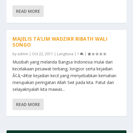
READ MORE
MAJELIS TA’LIM WADZIKR RIBATH WALI
SONGO
by
admin
|
Oct 22, 2011
|
Langituna
|
1
|
Musibah yang melanda Bangsa Indonesia mulai dari
kecelakaan pesawat terbang, longsor serta kejadian
Ã¢â‚¬â€œ kejadian kecil yang menyebabkan kematian
merupakan peringatan Allah Swt pada kita. Patut dan
selayaknyalah kita mawas...
READ MORE