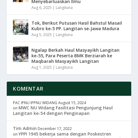
Menyebarluaskan Ilmu
Aug 6, 2025
|
Langituna
Tok, Berikut Putusan Hasil Bahstul Masail
Kubro ke-5 PP. Langitan se-Jawa Madura
Aug 5, 2025
|
Langituna
Ngalap Berkah Haul Masyayikh Langitan
ke-55, Para Peserta BMK Berziarah ke
Maqbarah Masyayikh Langitan
Aug 1, 2025
|
Langituna
KOMENTAR
PAC IPNU IPPNU WIDANG
August 15, 2024
MWC NU Widang Fasilitasi Pengunjung Haul
on
Langitan ke-54 dengan Penginapan
Tim Admin
December 17, 2022
YPPI 1945 bekerja sama dengan Poskestren
on