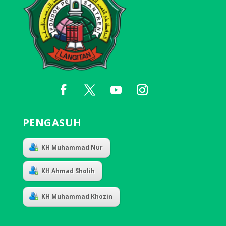
PENGASUH
KH Muhammad Nur
KH Ahmad Sholih
KH Muhammad Khozin