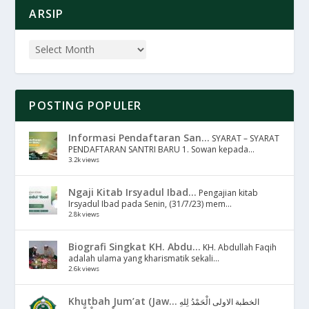
ARSIP
POSTING POPULER
Informasi Pendaftaran San...
SYARAT – SYARAT
PENDAFTARAN SANTRI BARU 1. Sowan kepada...
3.2k views
Ngaji Kitab Irsyadul Ibad...
Pengajian kitab
Irsyadul Ibad pada Senin, (31/7/23) mem...
2.8k views
Biografi Singkat KH. Abdu...
KH. Abdullah Faqih
adalah ulama yang kharismatik sekali...
2.6k views
Khutbah Jum’at (Jaw...
الخطبة الاولى الْحَمْدُ لِلهِ