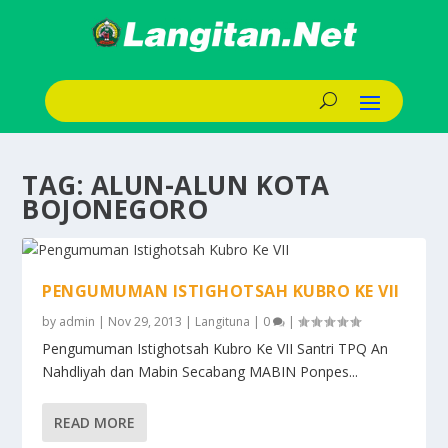
TAG:
ALUN-ALUN KOTA
BOJONEGORO
PENGUMUMAN ISTIGHOTSAH KUBRO KE VII
by
admin
|
Nov 29, 2013
|
Langituna
|
0
|
Pengumuman Istighotsah Kubro Ke VII Santri TPQ An
Nahdliyah dan Mabin Secabang MABIN Ponpes...
READ MORE