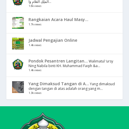
الْمَلِكِ الْعَلَّامِ وَا...
1.8k views
Rangkaian Acara Haul Masy...
1.7k views
Jadwal Pengajian Online
1.4k views
Pondok Pesantren Langitan...
Walimatul ‘ursy
Ning Nabila binti KH. Muhammad Faqih &a...
1.4k views
Yang Dimaksud Tangan di A...
Yang dimaksud
dengan tangan di atas adalah orang yang m...
1.3k views