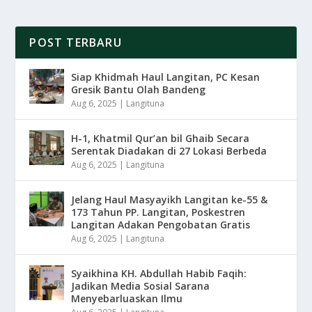
POST TERBARU
Siap Khidmah Haul Langitan, PC Kesan
Gresik Bantu Olah Bandeng
Aug 6, 2025
|
Langituna
H-1, Khatmil Qur’an bil Ghaib Secara
Serentak Diadakan di 27 Lokasi Berbeda
Aug 6, 2025
|
Langituna
Jelang Haul Masyayikh Langitan ke-55 &
173 Tahun PP. Langitan, Poskestren
Langitan Adakan Pengobatan Gratis
Aug 6, 2025
|
Langituna
Syaikhina KH. Abdullah Habib Faqih:
Jadikan Media Sosial Sarana
Menyebarluaskan Ilmu