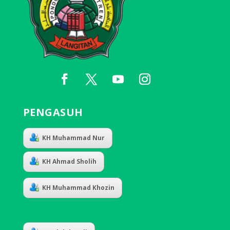
PENGASUH
KH Muhammad Nur
KH Ahmad Sholih
KH Muhammad Khozin