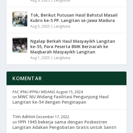
Aug 6, 2025
|
Langituna
Tok, Berikut Putusan Hasil Bahstul Masail
Kubro ke-5 PP. Langitan se-Jawa Madura
Aug 5, 2025
|
Langituna
Ngalap Berkah Haul Masyayikh Langitan
ke-55, Para Peserta BMK Berziarah ke
Maqbarah Masyayikh Langitan
Aug 1, 2025
|
Langituna
KOMENTAR
PAC IPNU IPPNU WIDANG
August 15, 2024
MWC NU Widang Fasilitasi Pengunjung Haul
on
Langitan ke-54 dengan Penginapan
Tim Admin
December 17, 2022
YPPI 1945 bekerja sama dengan Poskestren
on
Langitan Adakan Pengobatan Gratis untuk Santri