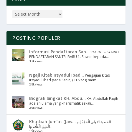
POSTING POPULER
Informasi Pendaftaran San...
SYARAT – SYARAT
PENDAFTARAN SANTRI BARU 1. Sowan kepada...
3.2k views
Ngaji Kitab Irsyadul Ibad...
Pengajian kitab
Irsyadul Ibad pada Senin, (31/7/23) mem...
2.8k views
Biografi Singkat KH. Abdu...
KH. Abdullah Faqih
adalah ulama yang kharismatik sekali...
2.6k views
Khutbah Jum’at (Jaw...
الخطبة الاولى الْحَمْدُ لِلهِ
الْمَلِكِ الْعَلَّامِ وَا...
1.9k views