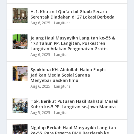
H-1, Khatmil Qur’an bil Ghaib Secara
Serentak Diadakan di 27 Lokasi Berbeda
Aug 6, 2025
|
Langituna
Jelang Haul Masyayikh Langitan ke-55 &
173 Tahun PP. Langitan, Poskestren
Langitan Adakan Pengobatan Gratis
Aug 6, 2025
|
Langituna
Syaikhina KH. Abdullah Habib Faqih:
Jadikan Media Sosial Sarana
Menyebarluaskan Ilmu
Aug 6, 2025
|
Langituna
Tok, Berikut Putusan Hasil Bahstul Masail
Kubro ke-5 PP. Langitan se-Jawa Madura
Aug 5, 2025
|
Langituna
Ngalap Berkah Haul Masyayikh Langitan
ke-55, Para Peserta BMK Berziarah ke