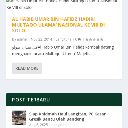
AL HABIB UMAR BIN HAFIDZ HADIRI
MULTAQO ULAMA’ NASIONAL KE VIII DI
SOLO
by
admin
|
Nov 22, 2014
|
Langituna
|
0
|
في ميدان صولوAl Habib Umar Bin Hafidz kembali datang
menghadiri acara Multaqo Ulama’ Majelis...
READ MORE
POST TERBARU
Siap Khidmah Haul Langitan, PC Kesan
Gresik Bantu Olah Bandeng
Aug 6, 2025
|
Langituna