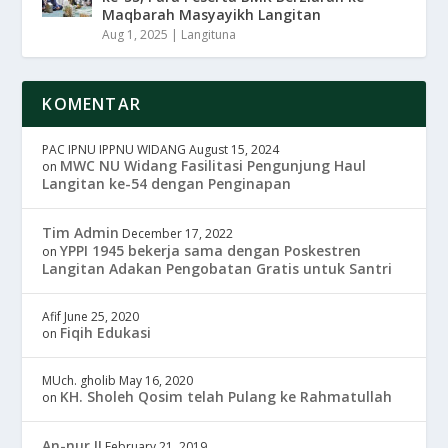
Maqbarah Masyayikh Langitan
Aug 1, 2025
|
Langituna
KOMENTAR
PAC IPNU IPPNU WIDANG
August 15, 2024
MWC NU Widang Fasilitasi Pengunjung Haul
on
Langitan ke-54 dengan Penginapan
Tim Admin
December 17, 2022
YPPI 1945 bekerja sama dengan Poskestren
on
Langitan Adakan Pengobatan Gratis untuk Santri
Afif
June 25, 2020
Fiqih Edukasi
on
MUch. gholib
May 16, 2020
KH. Sholeh Qosim telah Pulang ke Rahmatullah
on
An-nur II
February 21, 2019