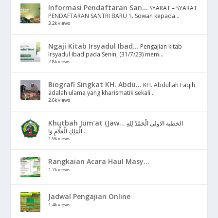
Informasi Pendaftaran San...
SYARAT – SYARAT
PENDAFTARAN SANTRI BARU 1. Sowan kepada...
3.2k views
Ngaji Kitab Irsyadul Ibad...
Pengajian kitab
Irsyadul Ibad pada Senin, (31/7/23) mem...
2.8k views
Biografi Singkat KH. Abdu...
KH. Abdullah Faqih
adalah ulama yang kharismatik sekali...
2.6k views
Khutbah Jum’at (Jaw...
الخطبة الاولى الْحَمْدُ لِلهِ
الْمَلِكِ الْعَلَّامِ وَا...
1.9k views
Rangkaian Acara Haul Masy...
1.7k views
Jadwal Pengajian Online
1.4k views