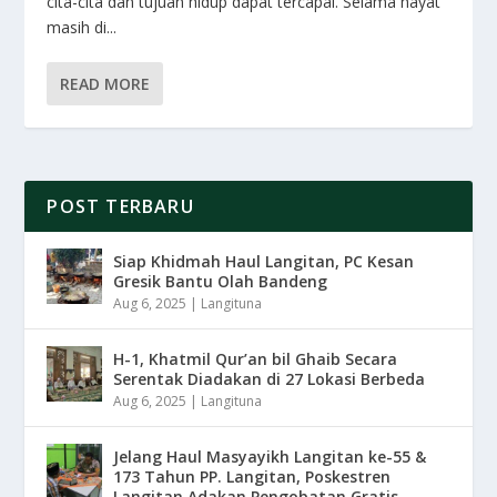
cita-cita dan tujuan hidup dapat tercapai. Selama hayat
masih di...
READ MORE
POST TERBARU
Siap Khidmah Haul Langitan, PC Kesan
Gresik Bantu Olah Bandeng
Aug 6, 2025
|
Langituna
H-1, Khatmil Qur’an bil Ghaib Secara
Serentak Diadakan di 27 Lokasi Berbeda
Aug 6, 2025
|
Langituna
Jelang Haul Masyayikh Langitan ke-55 &
173 Tahun PP. Langitan, Poskestren
Langitan Adakan Pengobatan Gratis