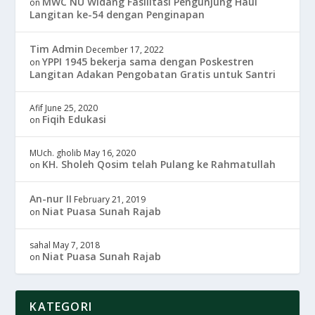
MWC NU Widang Fasilitasi Pengunjung Haul
on
Langitan ke-54 dengan Penginapan
Tim Admin
December 17, 2022
YPPI 1945 bekerja sama dengan Poskestren
on
Langitan Adakan Pengobatan Gratis untuk Santri
Afif
June 25, 2020
Fiqih Edukasi
on
MUch. gholib
May 16, 2020
KH. Sholeh Qosim telah Pulang ke Rahmatullah
on
An-nur II
February 21, 2019
Niat Puasa Sunah Rajab
on
sahal
May 7, 2018
Niat Puasa Sunah Rajab
on
KATEGORI