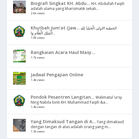
Biografi Singkat KH. Abdu...
KH. Abdullah Faqih
adalah ulama yang kharismatik sekali...
2.6k views
Khutbah Jum’at (Jaw...
الخطبة الاولى الْحَمْدُ لِلهِ
الْمَلِكِ الْعَلَّامِ وَا...
1.9k views
Rangkaian Acara Haul Masy...
1.7k views
Jadwal Pengajian Online
1.4k views
Pondok Pesantren Langitan...
Walimatul ‘ursy
Ning Nabila binti KH. Muhammad Faqih &a...
1.4k views
Yang Dimaksud Tangan di A...
Yang dimaksud
dengan tangan di atas adalah orang yang m...
1.3k views