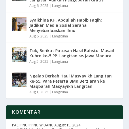
Aug 6, 2025
|
Langituna
Syaikhina KH. Abdullah Habib Faqih:
Jadikan Media Sosial Sarana
Menyebarluaskan Ilmu
Aug 6, 2025
|
Langituna
Tok, Berikut Putusan Hasil Bahstul Masail
Kubro ke-5 PP. Langitan se-Jawa Madura
Aug 5, 2025
|
Langituna
Ngalap Berkah Haul Masyayikh Langitan
ke-55, Para Peserta BMK Berziarah ke
Maqbarah Masyayikh Langitan
Aug 1, 2025
|
Langituna
KOMENTAR
PAC IPNU IPPNU WIDANG
August 15, 2024