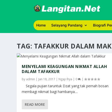
Home
Selayang Pandang
Biografi P
TAG:
TAFAKKUR DALAM MAK
MENYELAMI KEAGUNGAN NIKMAT ALLAH
DALAM TAFAKKUR
by
admin
|
Jan 18, 2017
|
Ngaji Ihya
|
0
|
Segala pujian taruntuk Dzat yang tak pernah bosan
membagi nikmat bagi hambanya....
READ MORE