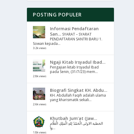
POSTING POPULER
Informasi Pendaftaran
San...
SYARAT – SYARAT
PENDAFTARAN SANTRI BARU 1.
Sowan kepada...
3.2k views
Ngaji Kitab Irsyadul Ibad...
Pengajian kitab Irsyadul Ibad
pada Senin, (31/7/23) mem...
2.8k views
Biografi Singkat KH. Abdu...
KH. Abdullah Faqih adalah ulama
yang kharismatik sekali...
2.6k views
Khutbah Jum’at (Jaw...
الخطبة الاولى الْحَمْدُ لِلهِ الْمَلِكِ الْعَلَّامِ
وَا...
1.8k views