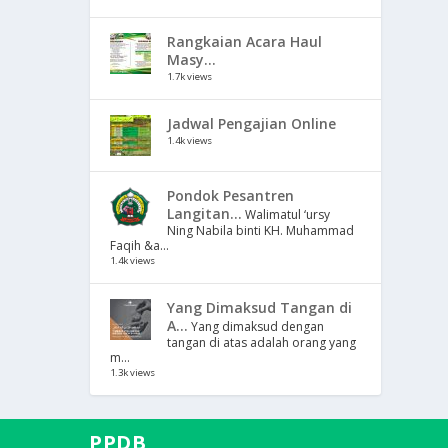
Rangkaian Acara Haul
Masy...
1.7k views
Jadwal Pengajian Online
1.4k views
Pondok Pesantren
Langitan...
Walimatul ‘ursy
Ning Nabila binti KH. Muhammad
Faqih &a...
1.4k views
Yang Dimaksud Tangan di
A...
Yang dimaksud dengan
tangan di atas adalah orang yang
m...
1.3k views
PPDB