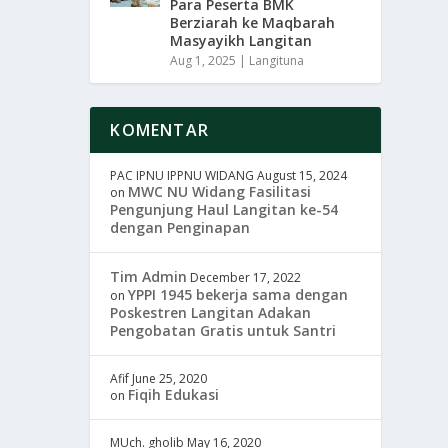
Para Peserta BMK
Berziarah ke Maqbarah
Masyayikh Langitan
Aug 1, 2025
|
Langituna
KOMENTAR
PAC IPNU IPPNU WIDANG
August 15, 2024
MWC NU Widang Fasilitasi
on
Pengunjung Haul Langitan ke-54
dengan Penginapan
Tim Admin
December 17, 2022
YPPI 1945 bekerja sama dengan
on
Poskestren Langitan Adakan
Pengobatan Gratis untuk Santri
Afif
June 25, 2020
Fiqih Edukasi
on
MUch. gholib
May 16, 2020