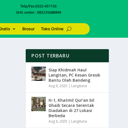
Telp/Fax.0322-451156
SMS center : 085235688999
Gratis
Brosur
Toko Online
POST TERBARU
Siap Khidmah Haul
Langitan, PC Kesan Gresik
Bantu Olah Bandeng
Aug 6, 2025
|
Langituna
H-1, Khatmil Qur’an bil
Ghaib Secara Serentak
Diadakan di 27 Lokasi
Berbeda
Aug 6, 2025
|
Langituna