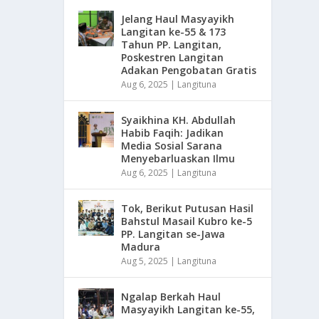
Jelang Haul Masyayikh
Langitan ke-55 & 173
Tahun PP. Langitan,
Poskestren Langitan
Adakan Pengobatan Gratis
Aug 6, 2025
|
Langituna
Syaikhina KH. Abdullah
Habib Faqih: Jadikan
Media Sosial Sarana
Menyebarluaskan Ilmu
Aug 6, 2025
|
Langituna
Tok, Berikut Putusan Hasil
Bahstul Masail Kubro ke-5
PP. Langitan se-Jawa
Madura
Aug 5, 2025
|
Langituna
Ngalap Berkah Haul
Masyayikh Langitan ke-55,