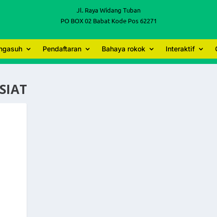
Jl. Raya Widang Tuban
PO BOX 02 Babat Kode Pos 62271
engasuh
Pendaftaran
Bahaya rokok
Interaktif
SIAT