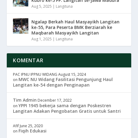
Kubro ke-5 PP. Langitan se-Jawa Madura
Aug 5, 2025
|
Langituna
Ngalap Berkah Haul Masyayikh Langitan
ke-55, Para Peserta BMK Berziarah ke
Maqbarah Masyayikh Langitan
Aug 1, 2025
|
Langituna
KOMENTAR
PAC IPNU IPPNU WIDANG
August 15, 2024
MWC NU Widang Fasilitasi Pengunjung Haul
on
Langitan ke-54 dengan Penginapan
Tim Admin
December 17, 2022
YPPI 1945 bekerja sama dengan Poskestren
on
Langitan Adakan Pengobatan Gratis untuk Santri
Afif
June 25, 2020
Fiqih Edukasi
on