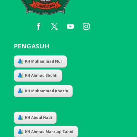
PENGASUH
KH Muhammad Nur
KH Ahmad Sholih
KH Muhammad Khozin
KH Abdul Hadi
KH Ahmad Marzuqi Zahid