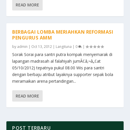
READ MORE
BERBAGAI LOMBA MERIAHKAN REFORMASI
PENGURUS AMM
by
admin
|
Oct 13, 2012
|
Langituna
|
0
|
Sorak Sorai para santri putra kompak menyemarak di
lapangan madrasah al falahiyah jumÃ¢â‚¬â„¢at
05/10/2012) tepatnya pukul 08.00 Wis para santri
dengan berbaju atribut layaknya supporter sepak bola
meramaikan arena pertandingan...
READ MORE
POST TERBARU