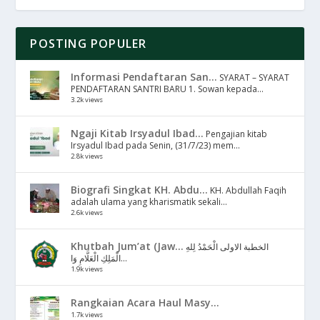
POSTING POPULER
Informasi Pendaftaran San...
SYARAT – SYARAT
PENDAFTARAN SANTRI BARU 1. Sowan kepada...
3.2k views
Ngaji Kitab Irsyadul Ibad...
Pengajian kitab
Irsyadul Ibad pada Senin, (31/7/23) mem...
2.8k views
Biografi Singkat KH. Abdu...
KH. Abdullah Faqih
adalah ulama yang kharismatik sekali...
2.6k views
Khutbah Jum’at (Jaw...
الخطبة الاولى الْحَمْدُ لِلهِ
الْمَلِكِ الْعَلَّامِ وَا...
1.9k views
Rangkaian Acara Haul Masy...
1.7k views