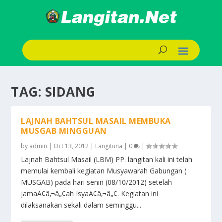
TAG:
SIDANG
LAJNAH BAHTSUL MASAIL MEMBUKA
MUSGAB MINGGUAN
by
admin
|
Oct 13, 2012
|
Langituna
|
0
|
Lajnah Bahtsul Masail (LBM) PP. langitan kali ini telah
memulai kembali kegiatan Musyawarah Gabungan (
MUSGAB) pada hari senin (08/10/2012) setelah
jamaÃ¢â‚¬â„¢ah IsyaÃ¢â‚¬â„¢. Kegiatan ini
dilaksanakan sekali dalam seminggu...