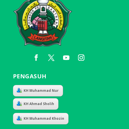
PENGASUH
KH Muhammad Nur
KH Ahmad Sholih
KH Muhammad Khozin