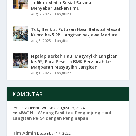
Jadikan Media Sosial Sarana
Menyebarluaskan Ilmu
Aug 6, 2025
|
Langituna
Tok, Berikut Putusan Hasil Bahstul Masail
Kubro ke-5 PP. Langitan se-Jawa Madura
Aug 5, 2025
|
Langituna
Ngalap Berkah Haul Masyayikh Langitan
ke-55, Para Peserta BMK Berziarah ke
Maqbarah Masyayikh Langitan
Aug 1, 2025
|
Langituna
KOMENTAR
PAC IPNU IPPNU WIDANG
August 15, 2024
MWC NU Widang Fasilitasi Pengunjung Haul
on
Langitan ke-54 dengan Penginapan
Tim Admin
December 17, 2022