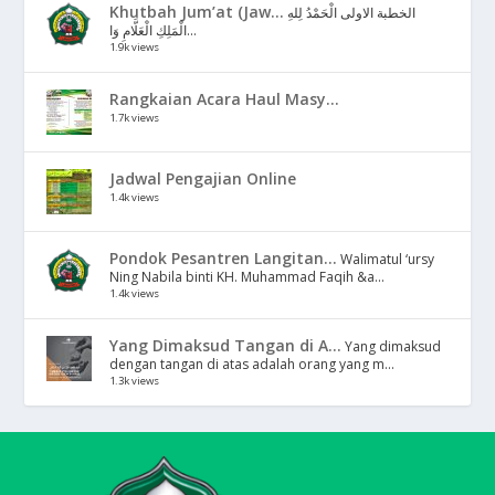
Khutbah Jum’at (Jaw...
الخطبة الاولى الْحَمْدُ لِلهِ
الْمَلِكِ الْعَلَّامِ وَا...
1.9k views
Rangkaian Acara Haul Masy...
1.7k views
Jadwal Pengajian Online
1.4k views
Pondok Pesantren Langitan...
Walimatul ‘ursy
Ning Nabila binti KH. Muhammad Faqih &a...
1.4k views
Yang Dimaksud Tangan di A...
Yang dimaksud
dengan tangan di atas adalah orang yang m...
1.3k views