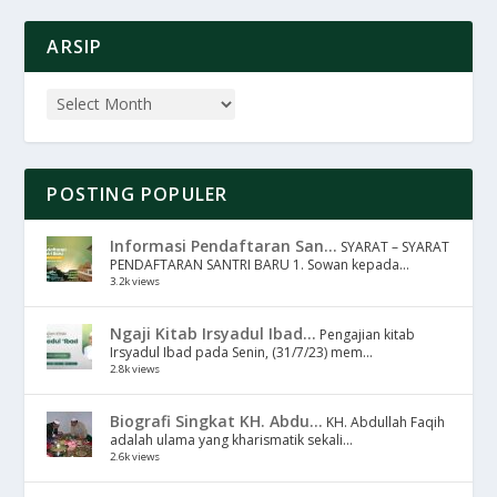
ARSIP
POSTING POPULER
Informasi Pendaftaran San...
SYARAT – SYARAT
PENDAFTARAN SANTRI BARU 1. Sowan kepada...
3.2k views
Ngaji Kitab Irsyadul Ibad...
Pengajian kitab
Irsyadul Ibad pada Senin, (31/7/23) mem...
2.8k views
Biografi Singkat KH. Abdu...
KH. Abdullah Faqih
adalah ulama yang kharismatik sekali...
2.6k views