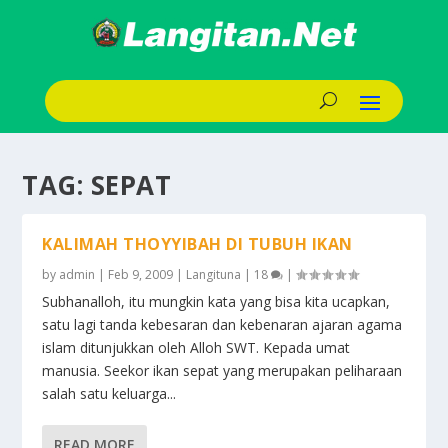
TAG:
SEPAT
KALIMAH THOYYIBAH DI TUBUH IKAN
by
admin
|
Feb 9, 2009
|
Langituna
|
18
|
Subhanalloh, itu mungkin kata yang bisa kita ucapkan,
satu lagi tanda kebesaran dan kebenaran ajaran agama
islam ditunjukkan oleh Alloh SWT. Kepada umat
manusia. Seekor ikan sepat yang merupakan peliharaan
salah satu keluarga...
READ MORE