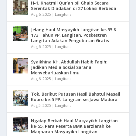
H-1, Khatmil Qur’an bil Ghaib Secara
Serentak Diadakan di 27 Lokasi Berbeda
Aug 6, 2025
|
Langituna
Jelang Haul Masyayikh Langitan ke-55 &
173 Tahun PP. Langitan, Poskestren
Langitan Adakan Pengobatan Gratis
Aug 6, 2025
|
Langituna
Syaikhina KH. Abdullah Habib Faqih:
Jadikan Media Sosial Sarana
Menyebarluaskan Ilmu
Aug 6, 2025
|
Langituna
Tok, Berikut Putusan Hasil Bahstul Masail
Kubro ke-5 PP. Langitan se-Jawa Madura
Aug 5, 2025
|
Langituna
Ngalap Berkah Haul Masyayikh Langitan
ke-55, Para Peserta BMK Berziarah ke
Maqbarah Masyayikh Langitan