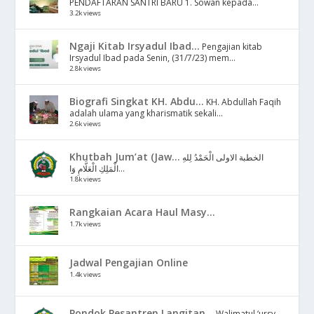
PENDAFTARAN SANTRI BARU 1. Sowan kepada...
3.2k views
Ngaji Kitab Irsyadul Ibad...
Pengajian kitab
Irsyadul Ibad pada Senin, (31/7/23) mem...
2.8k views
Biografi Singkat KH. Abdu...
KH. Abdullah Faqih
adalah ulama yang kharismatik sekali...
2.6k views
Khutbah Jum’at (Jaw...
الخطبة الاولى الْحَمْدُ لِلهِ
الْمَلِكِ الْعَلَّامِ وَا...
1.8k views
Rangkaian Acara Haul Masy...
1.7k views
Jadwal Pengajian Online
1.4k views
Pondok Pesantren Langitan...
Walimatul ‘ursy