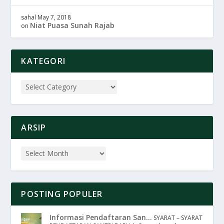
sahal
May 7, 2018
Niat Puasa Sunah Rajab
on
KATEGORI
ARSIP
POSTING POPULER
Informasi Pendaftaran San...
SYARAT – SYARAT