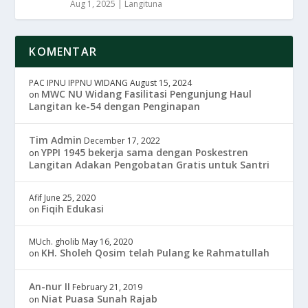
Aug 1, 2025
|
Langituna
KOMENTAR
PAC IPNU IPPNU WIDANG
August 15, 2024
MWC NU Widang Fasilitasi Pengunjung Haul
on
Langitan ke-54 dengan Penginapan
Tim Admin
December 17, 2022
YPPI 1945 bekerja sama dengan Poskestren
on
Langitan Adakan Pengobatan Gratis untuk Santri
Afif
June 25, 2020
Fiqih Edukasi
on
MUch. gholib
May 16, 2020
KH. Sholeh Qosim telah Pulang ke Rahmatullah
on
An-nur II
February 21, 2019
Niat Puasa Sunah Rajab
on