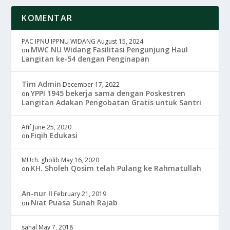
KOMENTAR
PAC IPNU IPPNU WIDANG
August 15, 2024
MWC NU Widang Fasilitasi Pengunjung Haul
on
Langitan ke-54 dengan Penginapan
Tim Admin
December 17, 2022
YPPI 1945 bekerja sama dengan Poskestren
on
Langitan Adakan Pengobatan Gratis untuk Santri
Afif
June 25, 2020
Fiqih Edukasi
on
MUch. gholib
May 16, 2020
KH. Sholeh Qosim telah Pulang ke Rahmatullah
on
An-nur II
February 21, 2019
Niat Puasa Sunah Rajab
on
sahal
May 7, 2018