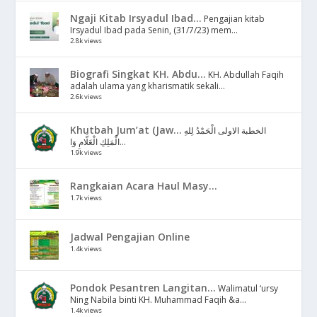
Ngaji Kitab Irsyadul Ibad...
Pengajian kitab
Irsyadul Ibad pada Senin, (31/7/23) mem...
2.8k views
Biografi Singkat KH. Abdu...
KH. Abdullah Faqih
adalah ulama yang kharismatik sekali...
2.6k views
Khutbah Jum’at (Jaw...
الخطبة الاولى الْحَمْدُ لِلهِ
الْمَلِكِ الْعَلَّامِ وَا...
1.9k views
Rangkaian Acara Haul Masy...
1.7k views
Jadwal Pengajian Online
1.4k views
Pondok Pesantren Langitan...
Walimatul ‘ursy
Ning Nabila binti KH. Muhammad Faqih &a...
1.4k views