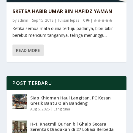
SKETSA HABIB UMAR BIN HAFIDZ YAMAN
by
admin
|
Sep 15, 2018
|
Tulisan lepas
|
0
|
Ketika semua mata dunia tertuju padanya, bibir-bibir
berebut mencium tangannya, telinga menunggu...
READ MORE
POST TERBARU
Siap Khidmah Haul Langitan, PC Kesan
Gresik Bantu Olah Bandeng
Aug 6, 2025
|
Langituna
H-1, Khatmil Qur’an bil Ghaib Secara
Serentak Diadakan di 27 Lokasi Berbeda