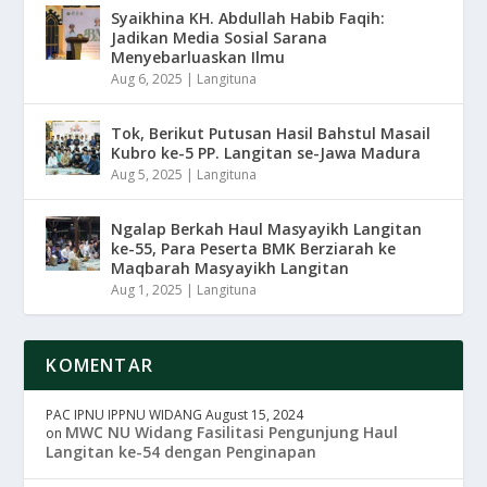
Syaikhina KH. Abdullah Habib Faqih:
Jadikan Media Sosial Sarana
Menyebarluaskan Ilmu
Aug 6, 2025
|
Langituna
Tok, Berikut Putusan Hasil Bahstul Masail
Kubro ke-5 PP. Langitan se-Jawa Madura
Aug 5, 2025
|
Langituna
Ngalap Berkah Haul Masyayikh Langitan
ke-55, Para Peserta BMK Berziarah ke
Maqbarah Masyayikh Langitan
Aug 1, 2025
|
Langituna
KOMENTAR
PAC IPNU IPPNU WIDANG
August 15, 2024
MWC NU Widang Fasilitasi Pengunjung Haul
on
Langitan ke-54 dengan Penginapan