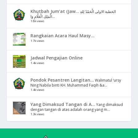
Khutbah Jum’at (Jaw...
الخطبة الاولى الْحَمْدُ لِلهِ
الْمَلِكِ الْعَلَّامِ وَا...
1.8k views
Rangkaian Acara Haul Masy...
1.7k views
Jadwal Pengajian Online
1.4k views
Pondok Pesantren Langitan...
Walimatul ‘ursy
Ning Nabila binti KH. Muhammad Faqih &a...
1.4k views
Yang Dimaksud Tangan di A...
Yang dimaksud
dengan tangan di atas adalah orang yang m...
1.3k views