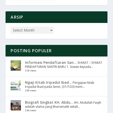
ARSIP
POSTING POPULER
Informasi Pendaftaran San...
SYARAT – SYARAT
PENDAFTARAN SANTRI BARU 1. Sowan kepada...
3.2k views
Ngaji Kitab Irsyadul Ibad...
Pengajian kitab
Irsyadul Ibad pada Senin, (31/7/23) mem...
2.8k views
Biografi Singkat KH. Abdu...
KH. Abdullah Faqih
adalah ulama yang kharismatik sekali...
2.6k views