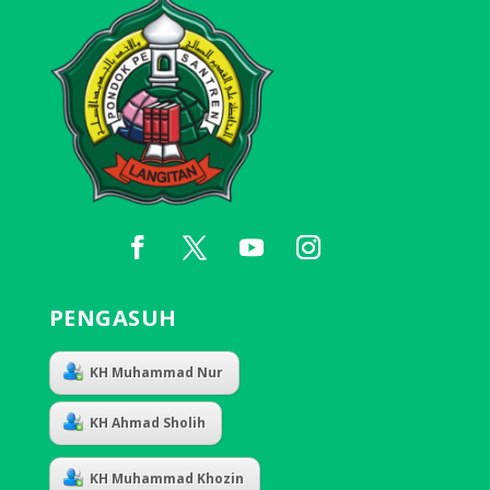
PENGASUH
KH Muhammad Nur
KH Ahmad Sholih
KH Muhammad Khozin