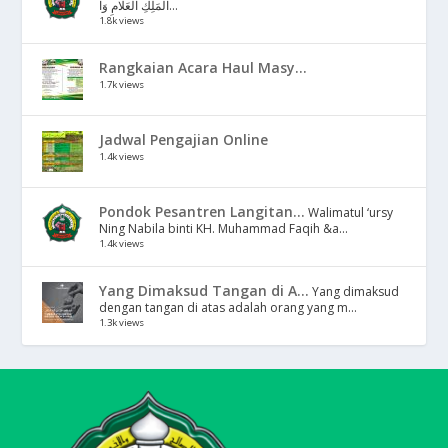
الْمَلِكِ الْعَلَّامِ وَا...
1.8k views
Rangkaian Acara Haul Masy...
1.7k views
Jadwal Pengajian Online
1.4k views
Pondok Pesantren Langitan...
Walimatul ‘ursy
Ning Nabila binti KH. Muhammad Faqih &a...
1.4k views
Yang Dimaksud Tangan di A...
Yang dimaksud
dengan tangan di atas adalah orang yang m...
1.3k views