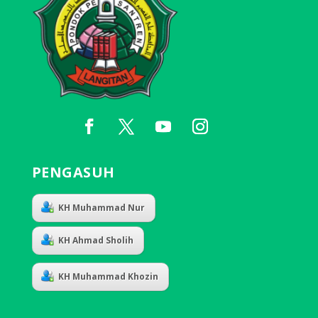
PENGASUH
KH Muhammad Nur
KH Ahmad Sholih
KH Muhammad Khozin