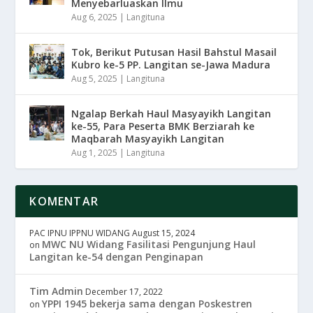
Menyebarluaskan Ilmu
Aug 6, 2025
|
Langituna
Tok, Berikut Putusan Hasil Bahstul Masail
Kubro ke-5 PP. Langitan se-Jawa Madura
Aug 5, 2025
|
Langituna
Ngalap Berkah Haul Masyayikh Langitan
ke-55, Para Peserta BMK Berziarah ke
Maqbarah Masyayikh Langitan
Aug 1, 2025
|
Langituna
KOMENTAR
PAC IPNU IPPNU WIDANG
August 15, 2024
MWC NU Widang Fasilitasi Pengunjung Haul
on
Langitan ke-54 dengan Penginapan
Tim Admin
December 17, 2022
YPPI 1945 bekerja sama dengan Poskestren
on