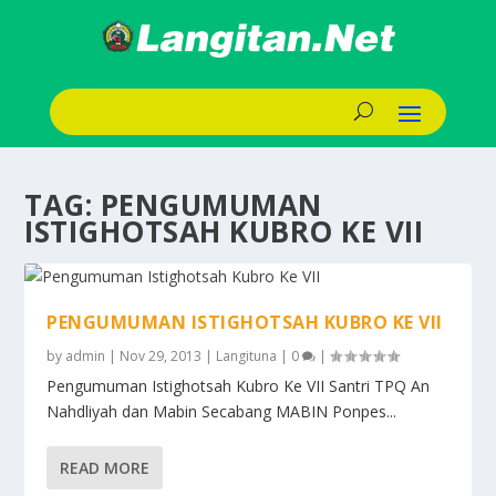
TAG:
PENGUMUMAN
ISTIGHOTSAH KUBRO KE VII
PENGUMUMAN ISTIGHOTSAH KUBRO KE VII
by
admin
|
Nov 29, 2013
|
Langituna
|
0
|
Pengumuman Istighotsah Kubro Ke VII Santri TPQ An
Nahdliyah dan Mabin Secabang MABIN Ponpes...
READ MORE