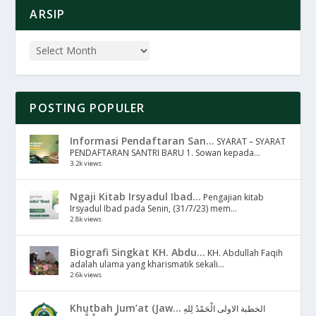
ARSIP
POSTING POPULER
Informasi Pendaftaran San...
SYARAT – SYARAT
PENDAFTARAN SANTRI BARU 1. Sowan kepada...
3.2k views
Ngaji Kitab Irsyadul Ibad...
Pengajian kitab
Irsyadul Ibad pada Senin, (31/7/23) mem...
2.8k views
Biografi Singkat KH. Abdu...
KH. Abdullah Faqih
adalah ulama yang kharismatik sekali...
2.6k views
Khutbah Jum’at (Jaw...
الخطبة الاولى الْحَمْدُ لِلهِ