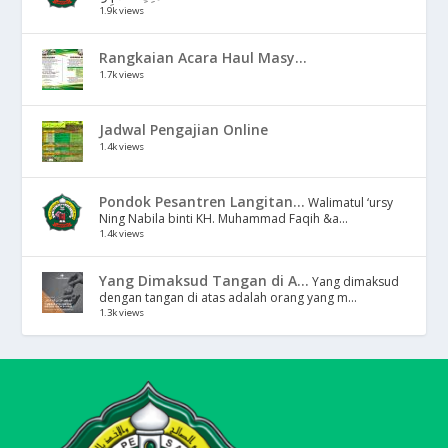
1.9k views
Rangkaian Acara Haul Masy...
1.7k views
Jadwal Pengajian Online
1.4k views
Pondok Pesantren Langitan...
Walimatul ‘ursy
Ning Nabila binti KH. Muhammad Faqih &a...
1.4k views
Yang Dimaksud Tangan di A...
Yang dimaksud
dengan tangan di atas adalah orang yang m...
1.3k views