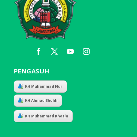
PENGASUH
KH Muhammad Nur
KH Ahmad Sholih
KH Muhammad Khozin