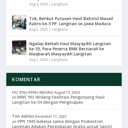
Aug 6, 2025
|
Langituna
Tok, Berikut Putusan Hasil Bahstul Masail
Kubro ke-5 PP. Langitan se-Jawa Madura
Aug 5, 2025
|
Langituna
Ngalap Berkah Haul Masyayikh Langitan
ke-55, Para Peserta BMK Berziarah ke
Maqbarah Masyayikh Langitan
Aug 1, 2025
|
Langituna
KOMENTAR
PAC IPNU IPPNU WIDANG
August 15, 2024
MWC NU Widang Fasilitasi Pengunjung Haul
on
Langitan ke-54 dengan Penginapan
Tim Admin
December 17, 2022
YPPI 1945 bekerja sama dengan Poskestren
on
Langitan Adakan Pengobatan Gratis untuk Santri