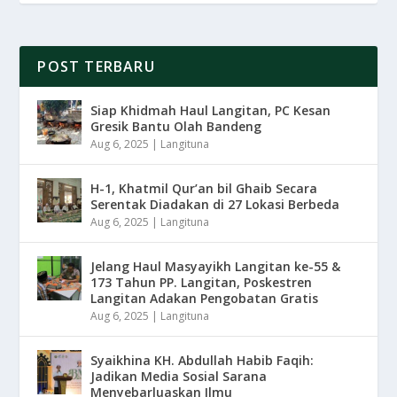
POST TERBARU
Siap Khidmah Haul Langitan, PC Kesan
Gresik Bantu Olah Bandeng
Aug 6, 2025
|
Langituna
H-1, Khatmil Qur’an bil Ghaib Secara
Serentak Diadakan di 27 Lokasi Berbeda
Aug 6, 2025
|
Langituna
Jelang Haul Masyayikh Langitan ke-55 &
173 Tahun PP. Langitan, Poskestren
Langitan Adakan Pengobatan Gratis
Aug 6, 2025
|
Langituna
Syaikhina KH. Abdullah Habib Faqih:
Jadikan Media Sosial Sarana
Menyebarluaskan Ilmu