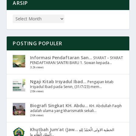
ARSIP
POSTING POPULER
Informasi Pendaftaran San...
SYARAT – SYARAT
PENDAFTARAN SANTRI BARU 1. Sowan kepada...
3.2k views
Ngaji Kitab Irsyadul Ibad...
Pengajian kitab
Irsyadul Ibad pada Senin, (31/7/23) mem...
2.8k views
Biografi Singkat KH. Abdu...
KH. Abdullah Faqih
adalah ulama yang kharismatik sekali...
2.6k views
Khutbah Jum’at (Jaw...
الخطبة الاولى الْحَمْدُ لِلهِ
الْمَلِكِ الْعَلَّامِ وَا...