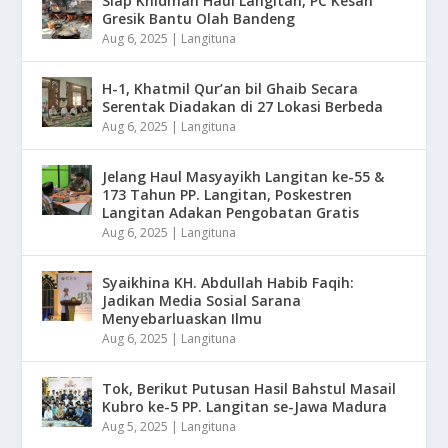
Siap Khidmah Haul Langitan, PC Kesan
Gresik Bantu Olah Bandeng
Aug 6, 2025
|
Langituna
H-1, Khatmil Qur’an bil Ghaib Secara
Serentak Diadakan di 27 Lokasi Berbeda
Aug 6, 2025
|
Langituna
Jelang Haul Masyayikh Langitan ke-55 &
173 Tahun PP. Langitan, Poskestren
Langitan Adakan Pengobatan Gratis
Aug 6, 2025
|
Langituna
Syaikhina KH. Abdullah Habib Faqih:
Jadikan Media Sosial Sarana
Menyebarluaskan Ilmu
Aug 6, 2025
|
Langituna
Tok, Berikut Putusan Hasil Bahstul Masail
Kubro ke-5 PP. Langitan se-Jawa Madura
Aug 5, 2025
|
Langituna