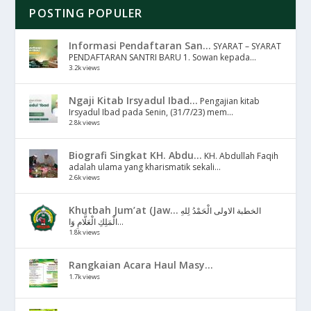
POSTING POPULER
Informasi Pendaftaran San...
SYARAT – SYARAT
PENDAFTARAN SANTRI BARU 1. Sowan kepada...
3.2k views
Ngaji Kitab Irsyadul Ibad...
Pengajian kitab
Irsyadul Ibad pada Senin, (31/7/23) mem...
2.8k views
Biografi Singkat KH. Abdu...
KH. Abdullah Faqih
adalah ulama yang kharismatik sekali...
2.6k views
Khutbah Jum’at (Jaw...
الخطبة الاولى الْحَمْدُ لِلهِ
الْمَلِكِ الْعَلَّامِ وَا...
1.8k views
Rangkaian Acara Haul Masy...
1.7k views