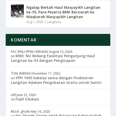
Ngalap Berkah Haul Masyayikh Langitan
ke-55, Para Peserta BMK Berziarah ke
Maqbarah Masyayikh Langitan
Aug 1, 2025
|
Langituna
KOMENTAR
PAC IPNU IPPNU WIDANG
August 15, 2024
MWC NU Widang Fasilitasi Pengunjung Haul
on
Langitan ke-54 dengan Penginapan
Tim Admin
December 17, 2022
YPPI 1945 bekerja sama dengan Poskestren
on
Langitan Adakan Pengobatan Gratis untuk Santri
Afif
June 25, 2020
Fiqih Edukasi
on
MUch. gholib
May 16, 2020
KH. Sholeh Qosim telah Pulang ke Rahmatullah
on