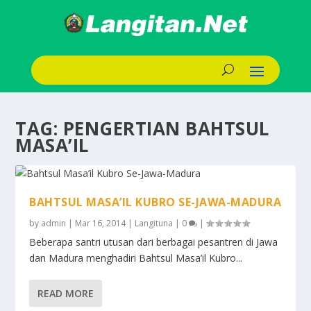
TAG:
PENGERTIAN BAHTSUL
MASA’IL
BAHTSUL MASA’IL KUBRO SE-JAWA-MADURA
by
admin
|
Mar 16, 2014
|
Langituna
|
0
|
Beberapa santri utusan dari berbagai pesantren di Jawa
dan Madura menghadiri Bahtsul Masa’il Kubro...
READ MORE