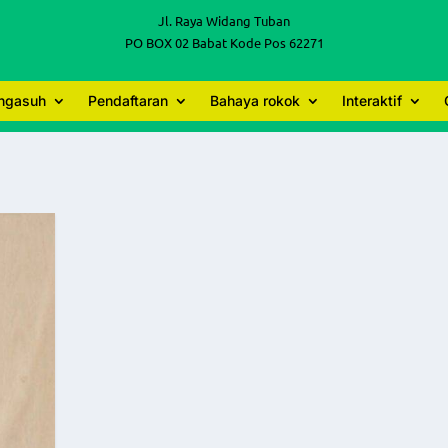
Jl. Raya Widang Tuban
PO BOX 02 Babat Kode Pos 62271
engasuh
Pendaftaran
Bahaya rokok
Interaktif