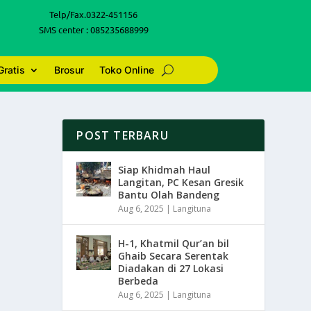
Telp/Fax.0322-451156
SMS center : 085235688999
Gratis
Brosur
Toko Online
POST TERBARU
Siap Khidmah Haul
Langitan, PC Kesan Gresik
Bantu Olah Bandeng
Aug 6, 2025
|
Langituna
H-1, Khatmil Qur’an bil
Ghaib Secara Serentak
Diadakan di 27 Lokasi
Berbeda
Aug 6, 2025
|
Langituna