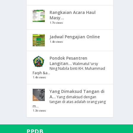
Rangkaian Acara Haul
Masy...
1.7k views
Jadwal Pengajian Online
1.4k views
Pondok Pesantren
Langitan...
Walimatul ‘ursy
Ning Nabila binti KH. Muhammad
Faqih &a...
1.4k views
Yang Dimaksud Tangan di
A...
Yang dimaksud dengan
tangan di atas adalah orang yang
m...
1.3k views
PPDB