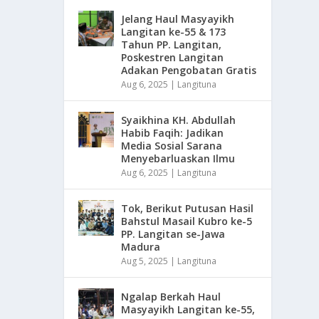
Jelang Haul Masyayikh
Langitan ke-55 & 173
Tahun PP. Langitan,
Poskestren Langitan
Adakan Pengobatan Gratis
Aug 6, 2025
|
Langituna
Syaikhina KH. Abdullah
Habib Faqih: Jadikan
Media Sosial Sarana
Menyebarluaskan Ilmu
Aug 6, 2025
|
Langituna
Tok, Berikut Putusan Hasil
Bahstul Masail Kubro ke-5
PP. Langitan se-Jawa
Madura
Aug 5, 2025
|
Langituna
Ngalap Berkah Haul
Masyayikh Langitan ke-55,