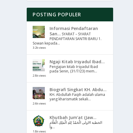
POSTING POPULER
Informasi Pendaftaran
San...
SYARAT – SYARAT
PENDAFTARAN SANTRI BARU 1.
Sowan kepada...
3.2k views
Ngaji Kitab Irsyadul Ibad...
Pengajian kitab Irsyadul Ibad
pada Senin, (31/7/23) mem...
2.8k views
Biografi Singkat KH. Abdu...
KH. Abdullah Faqih adalah ulama
yang kharismatik sekali...
2.6k views
Khutbah Jum’at (Jaw...
الخطبة الاولى الْحَمْدُ لِلهِ الْمَلِكِ الْعَلَّامِ
وَا...
1.8k views