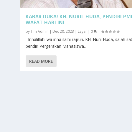
KABAR DUKA! KH. NURIL HUDA, PENDIRI PMI
WAFAT HARI INI
by
Tim Admin
|
Dec 20, 2023
|
Layar
|
0
|
Innalillahi wa inna ilaihi raji’un. KH. Nuril Huda, salah sa
pendiri Pergerakan Mahasiswa...
READ MORE