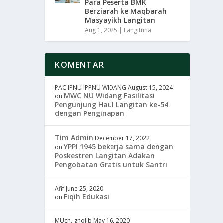
Para Peserta BMK
Berziarah ke Maqbarah
Masyayikh Langitan
Aug 1, 2025
|
Langituna
KOMENTAR
PAC IPNU IPPNU WIDANG
August 15, 2024
MWC NU Widang Fasilitasi
on
Pengunjung Haul Langitan ke-54
dengan Penginapan
Tim Admin
December 17, 2022
YPPI 1945 bekerja sama dengan
on
Poskestren Langitan Adakan
Pengobatan Gratis untuk Santri
Afif
June 25, 2020
Fiqih Edukasi
on
MUch. gholib
May 16, 2020