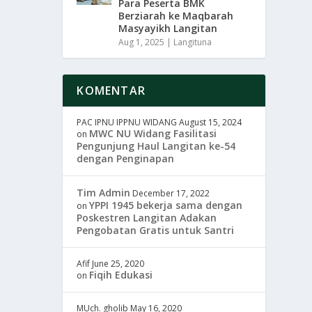
Para Peserta BMK
Berziarah ke Maqbarah
Masyayikh Langitan
Aug 1, 2025
|
Langituna
KOMENTAR
PAC IPNU IPPNU WIDANG
August 15, 2024
MWC NU Widang Fasilitasi
on
Pengunjung Haul Langitan ke-54
dengan Penginapan
Tim Admin
December 17, 2022
YPPI 1945 bekerja sama dengan
on
Poskestren Langitan Adakan
Pengobatan Gratis untuk Santri
Afif
June 25, 2020
Fiqih Edukasi
on
MUch. gholib
May 16, 2020