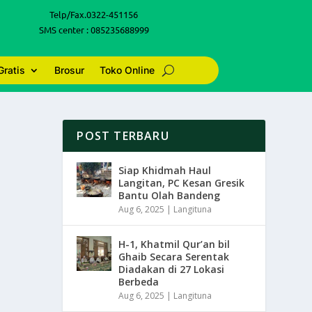
Telp/Fax.0322-451156
SMS center : 085235688999
Gratis
Brosur
Toko Online
POST TERBARU
Siap Khidmah Haul
Langitan, PC Kesan Gresik
Bantu Olah Bandeng
Aug 6, 2025
|
Langituna
H-1, Khatmil Qur’an bil
Ghaib Secara Serentak
Diadakan di 27 Lokasi
Berbeda
Aug 6, 2025
|
Langituna