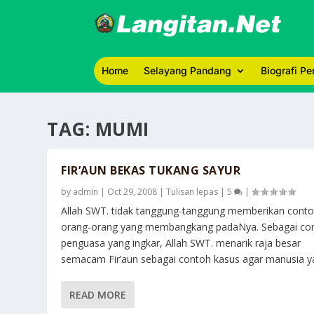
Home
Selayang Pandang
Biografi P
TAG:
MUMI
FIR’AUN BEKAS TUKANG SAYUR
by
admin
|
Oct 29, 2008
|
Tulisan lepas
|
5
|
Allah SWT. tidak tanggung-tanggung memberikan cont
orang-orang yang membangkang padaNya. Sebagai co
penguasa yang ingkar, Allah SWT. menarik raja besar
semacam Fir’aun sebagai contoh kasus agar manusia yak
READ MORE