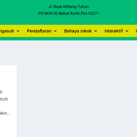
Jl. Raya Widang Tuban
PO BOX 02 Babat Kode Pos 62271
engasuh
Pendaftaran
Bahaya rokok
Interaktif
oh
ntoh
in...