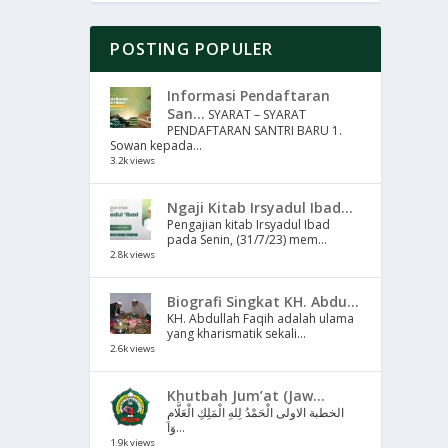
POSTING POPULER
Informasi Pendaftaran
San...
SYARAT – SYARAT
PENDAFTARAN SANTRI BARU 1.
Sowan kepada...
3.2k views
Ngaji Kitab Irsyadul Ibad...
Pengajian kitab Irsyadul Ibad
pada Senin, (31/7/23) mem...
2.8k views
Biografi Singkat KH. Abdu...
KH. Abdullah Faqih adalah ulama
yang kharismatik sekali...
2.6k views
Khutbah Jum’at (Jaw...
الخطبة الاولى الْحَمْدُ لِلهِ الْمَلِكِ الْعَلَّامِ
وَا...
1.9k views