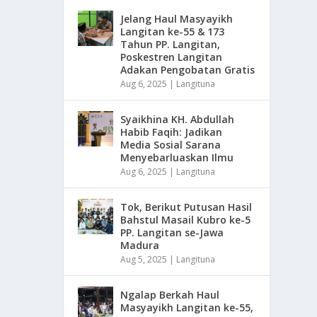
Jelang Haul Masyayikh
Langitan ke-55 & 173
Tahun PP. Langitan,
Poskestren Langitan
Adakan Pengobatan Gratis
Aug 6, 2025
|
Langituna
Syaikhina KH. Abdullah
Habib Faqih: Jadikan
Media Sosial Sarana
Menyebarluaskan Ilmu
Aug 6, 2025
|
Langituna
Tok, Berikut Putusan Hasil
Bahstul Masail Kubro ke-5
PP. Langitan se-Jawa
Madura
Aug 5, 2025
|
Langituna
Ngalap Berkah Haul
Masyayikh Langitan ke-55,