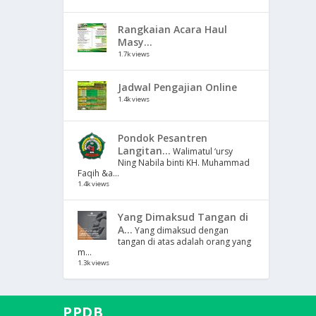
Rangkaian Acara Haul
Masy...
1.7k views
Jadwal Pengajian Online
1.4k views
Pondok Pesantren
Langitan...
Walimatul ‘ursy
Ning Nabila binti KH. Muhammad
Faqih &a...
1.4k views
Yang Dimaksud Tangan di
A...
Yang dimaksud dengan
tangan di atas adalah orang yang
m...
1.3k views
PPDB