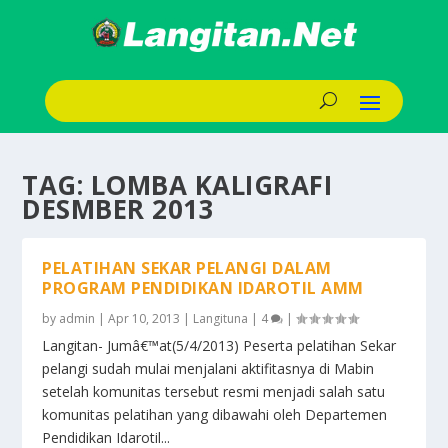
TAG:
LOMBA KALIGRAFI
DESMBER 2013
PELATIHAN SEKAR PELANGI DALAM
PROGRAM PENDIDIKAN IDAROTIL AMM
by
admin
|
Apr 10, 2013
|
Langituna
|
4
|
Langitan- Jumâ€™at(5/4/2013) Peserta pelatihan Sekar
pelangi sudah mulai menjalani aktifitasnya di Mabin
setelah komunitas tersebut resmi menjadi salah satu
komunitas pelatihan yang dibawahi oleh Departemen
Pendidikan Idarotil...