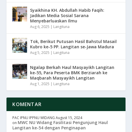
Syaikhina KH. Abdullah Habib Faqih:
Jadikan Media Sosial Sarana
Menyebarluaskan Ilmu
Aug 6, 2025
|
Langituna
Tok, Berikut Putusan Hasil Bahstul Masail
Kubro ke-5 PP. Langitan se-Jawa Madura
Aug 5, 2025
|
Langituna
Ngalap Berkah Haul Masyayikh Langitan
ke-55, Para Peserta BMK Berziarah ke
Maqbarah Masyayikh Langitan
Aug 1, 2025
|
Langituna
KOMENTAR
PAC IPNU IPPNU WIDANG
August 15, 2024
MWC NU Widang Fasilitasi Pengunjung Haul
on
Langitan ke-54 dengan Penginapan