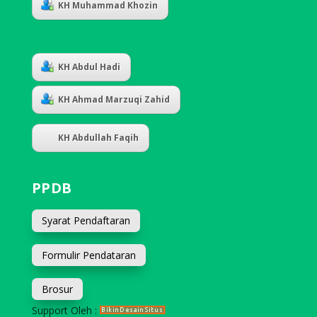
KH Muhammad Khozin
KH Abdul Hadi
KH Ahmad Marzuqi Zahid
KH Abdullah Faqih
PPDB
Syarat Pendaftaran
Formulir Pendataran
Brosur
Support Oleh :