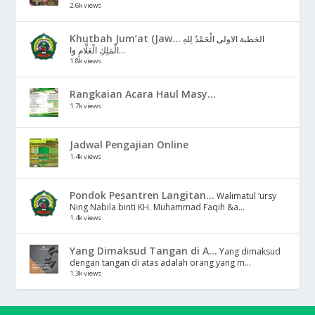
2.6k views
Khutbah Jum’at (Jaw...
الخطبة الاولى الْحَمْدُ لِلهِ
الْمَلِكِ الْعَلَّامِ وَا...
1.8k views
Rangkaian Acara Haul Masy...
1.7k views
Jadwal Pengajian Online
1.4k views
Pondok Pesantren Langitan...
Walimatul ‘ursy
Ning Nabila binti KH. Muhammad Faqih &a...
1.4k views
Yang Dimaksud Tangan di A...
Yang dimaksud
dengan tangan di atas adalah orang yang m...
1.3k views