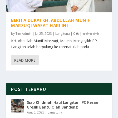
BERITA DUKA! KH. ABDULLAH MUNIF
MARZUQI WAFAT HARI INI
by
Tim Admin
|
Jul 25, 2023
|
Langituna
|
0
|
KH. Abdullah Munif Marzuqi, Majelis Masyayikh PP.
Langitan telah berpulang ke rahmatullah pada...
READ MORE
POST TERBARU
Siap Khidmah Haul Langitan, PC Kesan
Gresik Bantu Olah Bandeng
Aug 6, 2025
|
Langituna