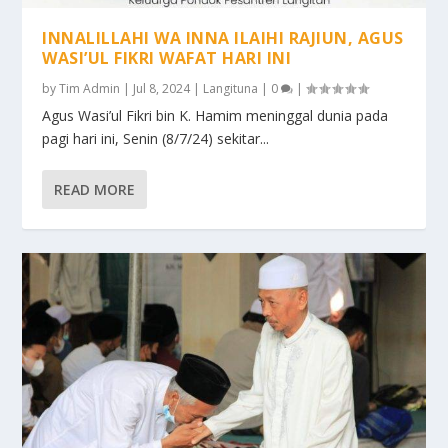
INNALILLAHI WA INNA ILAIHI RAJIUN, AGUS
WASI’UL FIKRI WAFAT HARI INI
by
Tim Admin
|
Jul 8, 2024
|
Langituna
|
0
|
Agus Wasi’ul Fikri bin K. Hamim meninggal dunia pada
pagi hari ini, Senin (8/7/24) sekitar...
READ MORE