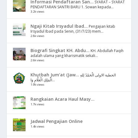
Informasi Pendaftaran San...
SYARAT – SYARAT
PENDAFTARAN SANTRI BARU 1. Sowan kepada...
3.2k views
Ngaji Kitab Irsyadul Ibad...
Pengajian kitab
Irsyadul Ibad pada Senin, (31/7/23) mem...
2.8k views
Biografi Singkat KH. Abdu...
KH. Abdullah Faqih
adalah ulama yang kharismatik sekali...
2.6k views
Khutbah Jum’at (Jaw...
الخطبة الاولى الْحَمْدُ لِلهِ
الْمَلِكِ الْعَلَّامِ وَا...
1.9k views
Rangkaian Acara Haul Masy...
1.7k views
Jadwal Pengajian Online
1.4k views