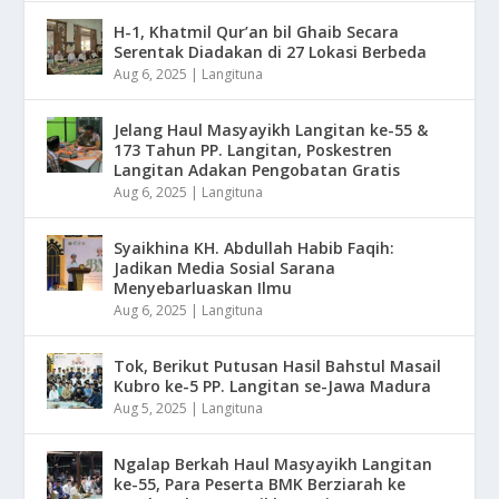
H-1, Khatmil Qur’an bil Ghaib Secara
Serentak Diadakan di 27 Lokasi Berbeda
Aug 6, 2025
|
Langituna
Jelang Haul Masyayikh Langitan ke-55 &
173 Tahun PP. Langitan, Poskestren
Langitan Adakan Pengobatan Gratis
Aug 6, 2025
|
Langituna
Syaikhina KH. Abdullah Habib Faqih:
Jadikan Media Sosial Sarana
Menyebarluaskan Ilmu
Aug 6, 2025
|
Langituna
Tok, Berikut Putusan Hasil Bahstul Masail
Kubro ke-5 PP. Langitan se-Jawa Madura
Aug 5, 2025
|
Langituna
Ngalap Berkah Haul Masyayikh Langitan
ke-55, Para Peserta BMK Berziarah ke