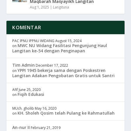
Maqbarah Masyayikh Langitan
Aug 1, 2025
|
Langituna
KOMENTAR
PAC IPNU IPPNU WIDANG
August 15, 2024
MWC NU Widang Fasilitasi Pengunjung Haul
on
Langitan ke-54 dengan Penginapan
Tim Admin
December 17, 2022
YPPI 1945 bekerja sama dengan Poskestren
on
Langitan Adakan Pengobatan Gratis untuk Santri
Afif
June 25, 2020
Fiqih Edukasi
on
MUch. gholib
May 16, 2020
KH. Sholeh Qosim telah Pulang ke Rahmatullah
on
An-nur II
February 21, 2019