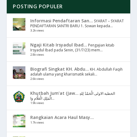
POSTING POPULER
Informasi Pendaftaran San...
SYARAT – SYARAT
PENDAFTARAN SANTRI BARU 1. Sowan kepada...
3.2k views
Ngaji Kitab Irsyadul Ibad...
Pengajian kitab
Irsyadul Ibad pada Senin, (31/7/23) mem...
2.8k views
Biografi Singkat KH. Abdu...
KH. Abdullah Faqih
adalah ulama yang kharismatik sekali...
2.6k views
Khutbah Jum’at (Jaw...
الخطبة الاولى الْحَمْدُ لِلهِ
الْمَلِكِ الْعَلَّامِ وَا...
1.9k views
Rangkaian Acara Haul Masy...
1.7k views