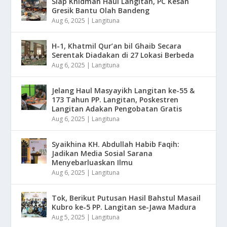
Siap Khidmah Haul Langitan, PC Kesan
Gresik Bantu Olah Bandeng
Aug 6, 2025
|
Langituna
H-1, Khatmil Qur’an bil Ghaib Secara
Serentak Diadakan di 27 Lokasi Berbeda
Aug 6, 2025
|
Langituna
Jelang Haul Masyayikh Langitan ke-55 &
173 Tahun PP. Langitan, Poskestren
Langitan Adakan Pengobatan Gratis
Aug 6, 2025
|
Langituna
Syaikhina KH. Abdullah Habib Faqih:
Jadikan Media Sosial Sarana
Menyebarluaskan Ilmu
Aug 6, 2025
|
Langituna
Tok, Berikut Putusan Hasil Bahstul Masail
Kubro ke-5 PP. Langitan se-Jawa Madura
Aug 5, 2025
|
Langituna