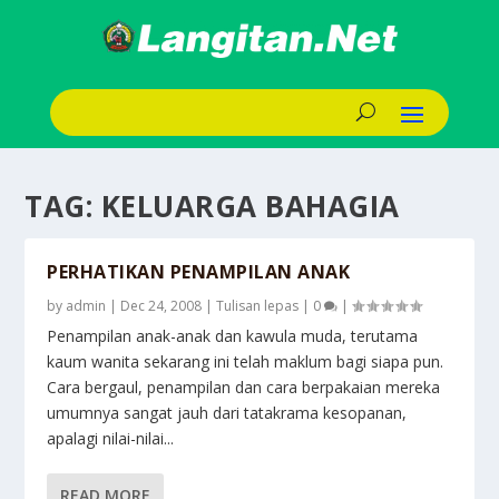
TAG:
KELUARGA BAHAGIA
PERHATIKAN PENAMPILAN ANAK
by
admin
|
Dec 24, 2008
|
Tulisan lepas
|
0
|
Penampilan anak-anak dan kawula muda, terutama
kaum wanita sekarang ini telah maklum bagi siapa pun.
Cara bergaul, penampilan dan cara berpakaian mereka
umumnya sangat jauh dari tatakrama kesopanan,
apalagi nilai-nilai...
READ MORE