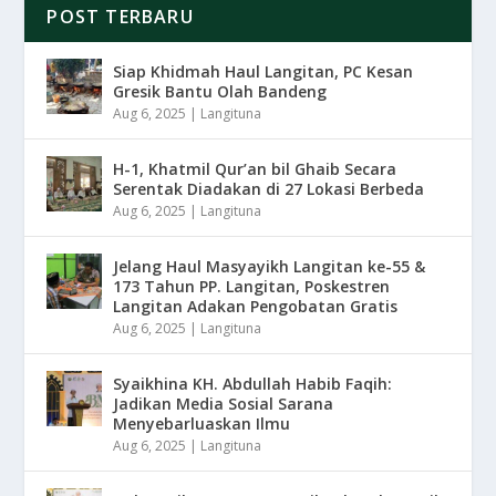
POST TERBARU
Siap Khidmah Haul Langitan, PC Kesan
Gresik Bantu Olah Bandeng
Aug 6, 2025
|
Langituna
H-1, Khatmil Qur’an bil Ghaib Secara
Serentak Diadakan di 27 Lokasi Berbeda
Aug 6, 2025
|
Langituna
Jelang Haul Masyayikh Langitan ke-55 &
173 Tahun PP. Langitan, Poskestren
Langitan Adakan Pengobatan Gratis
Aug 6, 2025
|
Langituna
Syaikhina KH. Abdullah Habib Faqih:
Jadikan Media Sosial Sarana
Menyebarluaskan Ilmu
Aug 6, 2025
|
Langituna