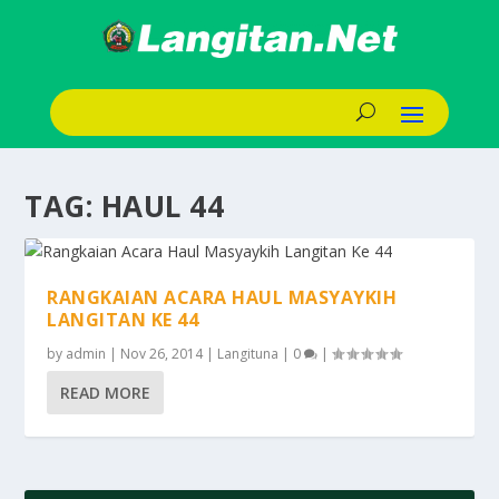
TAG:
HAUL 44
RANGKAIAN ACARA HAUL MASYAYKIH
LANGITAN KE 44
by
admin
|
Nov 26, 2014
|
Langituna
|
0
|
READ MORE