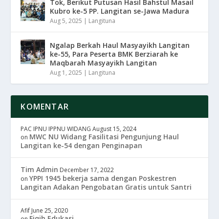
Tok, Berikut Putusan Hasil Bahstul Masail
Kubro ke-5 PP. Langitan se-Jawa Madura
Aug 5, 2025
|
Langituna
Ngalap Berkah Haul Masyayikh Langitan
ke-55, Para Peserta BMK Berziarah ke
Maqbarah Masyayikh Langitan
Aug 1, 2025
|
Langituna
KOMENTAR
PAC IPNU IPPNU WIDANG
August 15, 2024
MWC NU Widang Fasilitasi Pengunjung Haul
on
Langitan ke-54 dengan Penginapan
Tim Admin
December 17, 2022
YPPI 1945 bekerja sama dengan Poskestren
on
Langitan Adakan Pengobatan Gratis untuk Santri
Afif
June 25, 2020
Fiqih Edukasi
on