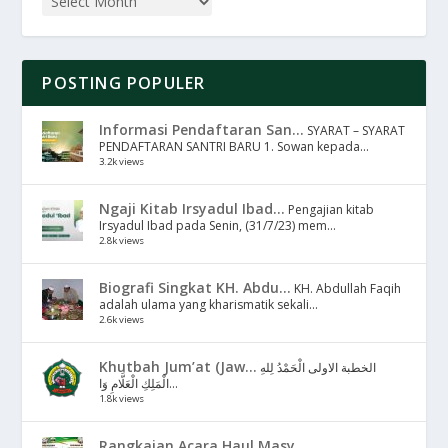
POSTING POPULER
Informasi Pendaftaran San...
SYARAT – SYARAT
PENDAFTARAN SANTRI BARU 1. Sowan kepada...
3.2k views
Ngaji Kitab Irsyadul Ibad...
Pengajian kitab
Irsyadul Ibad pada Senin, (31/7/23) mem...
2.8k views
Biografi Singkat KH. Abdu...
KH. Abdullah Faqih
adalah ulama yang kharismatik sekali...
2.6k views
Khutbah Jum’at (Jaw...
الخطبة الاولى الْحَمْدُ لِلهِ
الْمَلِكِ الْعَلَّامِ وَا...
1.8k views
Rangkaian Acara Haul Masy...