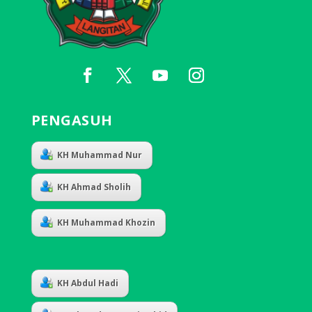
PENGASUH
KH Muhammad Nur
KH Ahmad Sholih
KH Muhammad Khozin
KH Abdul Hadi