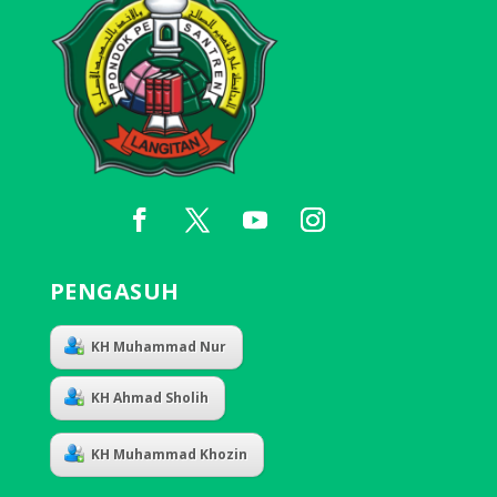
PENGASUH
KH Muhammad Nur
KH Ahmad Sholih
KH Muhammad Khozin