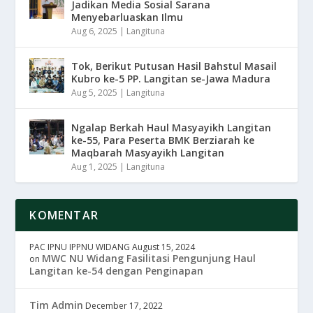
Jadikan Media Sosial Sarana
Menyebarluaskan Ilmu
Aug 6, 2025
|
Langituna
Tok, Berikut Putusan Hasil Bahstul Masail
Kubro ke-5 PP. Langitan se-Jawa Madura
Aug 5, 2025
|
Langituna
Ngalap Berkah Haul Masyayikh Langitan
ke-55, Para Peserta BMK Berziarah ke
Maqbarah Masyayikh Langitan
Aug 1, 2025
|
Langituna
KOMENTAR
PAC IPNU IPPNU WIDANG
August 15, 2024
MWC NU Widang Fasilitasi Pengunjung Haul
on
Langitan ke-54 dengan Penginapan
Tim Admin
December 17, 2022