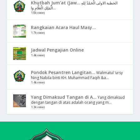
Khutbah Jum’at (Jaw...
الخطبة الاولى الْحَمْدُ لِلهِ
الْمَلِكِ الْعَلَّامِ وَا...
1.8k views
Rangkaian Acara Haul Masy...
1.7k views
Jadwal Pengajian Online
1.4k views
Pondok Pesantren Langitan...
Walimatul ‘ursy
Ning Nabila binti KH. Muhammad Faqih &a...
1.4k views
Yang Dimaksud Tangan di A...
Yang dimaksud
dengan tangan di atas adalah orang yang m...
1.3k views