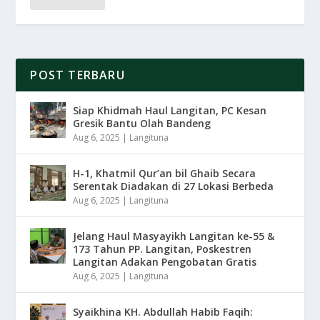
POST TERBARU
Siap Khidmah Haul Langitan, PC Kesan
Gresik Bantu Olah Bandeng
Aug 6, 2025
|
Langituna
H-1, Khatmil Qur’an bil Ghaib Secara
Serentak Diadakan di 27 Lokasi Berbeda
Aug 6, 2025
|
Langituna
Jelang Haul Masyayikh Langitan ke-55 &
173 Tahun PP. Langitan, Poskestren
Langitan Adakan Pengobatan Gratis
Aug 6, 2025
|
Langituna
Syaikhina KH. Abdullah Habib Faqih: