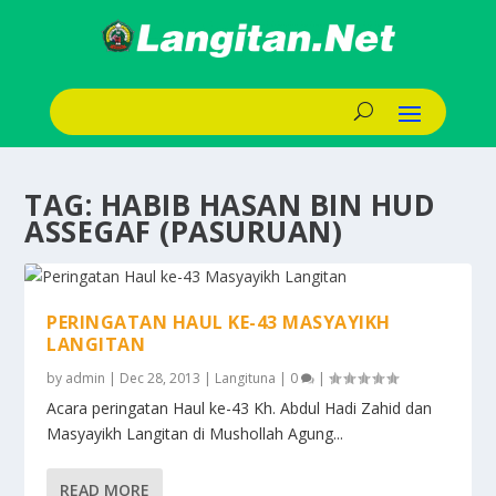
TAG:
HABIB HASAN BIN HUD
ASSEGAF (PASURUAN)
PERINGATAN HAUL KE-43 MASYAYIKH
LANGITAN
by
admin
|
Dec 28, 2013
|
Langituna
|
0
|
Acara peringatan Haul ke-43 Kh. Abdul Hadi Zahid dan
Masyayikh Langitan di Mushollah Agung...
READ MORE