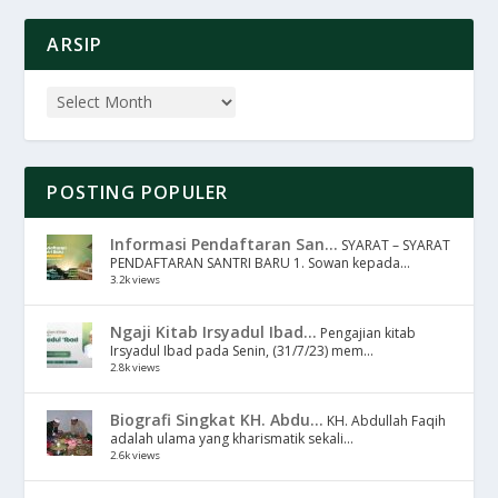
ARSIP
POSTING POPULER
Informasi Pendaftaran San...
SYARAT – SYARAT
PENDAFTARAN SANTRI BARU 1. Sowan kepada...
3.2k views
Ngaji Kitab Irsyadul Ibad...
Pengajian kitab
Irsyadul Ibad pada Senin, (31/7/23) mem...
2.8k views
Biografi Singkat KH. Abdu...
KH. Abdullah Faqih
adalah ulama yang kharismatik sekali...
2.6k views